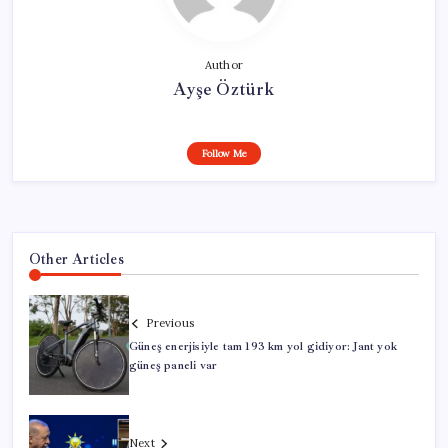
Author
Ayşe Öztürk
Follow Me
Other Articles
Previous
Güneş enerjisiyle tam 193 km yol gidiyor: Jant yok
güneş paneli var
Next