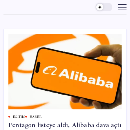
Skip
to
content
EĞITIM
HABER
Pentagon listeye aldı, Alibaba dava açtı