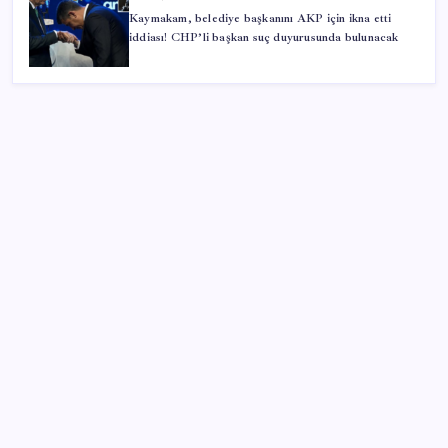
Kaymakam, belediye başkanını AKP için ikna etti
iddiası! CHP’li başkan suç duyurusunda bulunacak
SON YAZILAR
KKM bakiyesi düşüşünü sürdürdü: Son haftada 34
milyon lira azaldı
Vatan aynı, kan aynı, hak farklı
Tuzla’da ‘Millet İradesine Saygı’ yürüyüşü… Özgür
Çelik ne olduğunu tek tek anlattı: ‘İBB 40 milyarlık