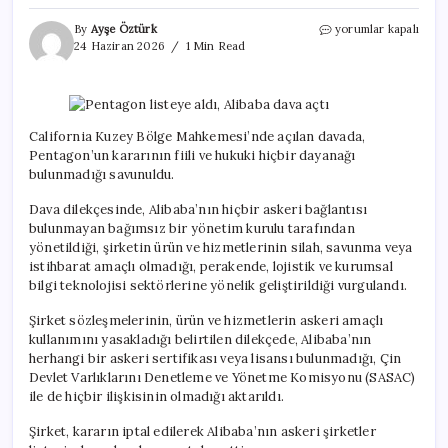
Pentagon
By
Ayşe Öztürk
yorumlar kapalı
listeye
24 Haziran 2026
1 Min Read
aldı,
Alibaba
dava
açtı
için
California Kuzey Bölge Mahkemesi’nde açılan davada,
Pentagon’un kararının fiili ve hukuki hiçbir dayanağı
bulunmadığı savunuldu.
Dava dilekçesinde, Alibaba’nın hiçbir askeri bağlantısı
bulunmayan bağımsız bir yönetim kurulu tarafından
yönetildiği, şirketin ürün ve hizmetlerinin silah, savunma veya
istihbarat amaçlı olmadığı, perakende, lojistik ve kurumsal
bilgi teknolojisi sektörlerine yönelik geliştirildiği vurgulandı.
Şirket sözleşmelerinin, ürün ve hizmetlerin askeri amaçlı
kullanımını yasakladığı belirtilen dilekçede, Alibaba’nın
herhangi bir askeri sertifikası veya lisansı bulunmadığı, Çin
Devlet Varlıklarını Denetleme ve Yönetme Komisyonu (SASAC)
ile de hiçbir ilişkisinin olmadığı aktarıldı.
Şirket, kararın iptal edilerek Alibaba’nın askeri şirketler