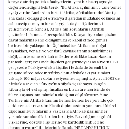
kıtaya dair dış politika faaliyetlerini yeni bir bakış açısıyla
değerlendirdiğini belirterek, “Bu Afrika açılımının 3 tane temel
ayağı vardır. Bunlardan birisi, ‘Afrika, Afrikalılarındır.’ Yani şu
ana kadar olduğu gibi Afrika’ya dışarıdan müdahale edilmesini
asla tasvip etmeyen bir anlayışla kıtayla ilişkilerimizi
geliştiriyoruz. İkincisi, ‘Afrika’nın sorunlarına Afrikalı
çözümler bulunması’ perspektifidir. Kıtaya dışarıdan çözüm
dayatmalarına karşı olduğumuzu ve kabul etmediğimizi
belirten bir yaklaşımdır. Üçüncüsü ise Afrika’nın doğal
kaynakları, yer altı ve yer üstü kaynaklarının sömürülmesi
değil, tam tersine Afrikalı milletlerle birlikte kazan-kazan
prensibi çerçevesinde ilişkileri geliştirmeyi esas alıyoruz. Bu
çerçevede Türkiye-Afrika ilişkileri fevkalade önemli bir
gelişme sürecindedir. Türkiye’nin Afrika’daki yatırımları
yaklaşık 100 milyar dolar seviyesine ulaşmıştır. Ayrıca 2002’de
Afrika’da 12 olan Türkiye’nin büyükelçilik sayısı bugün
itibarıyla 44’e ulaşmış. İnşallah en kısa süre içerisinde de
50’ye ulaşmasının mümkün olduğunu düşünüyoruz. Yine
Türkiye’nin Afrika kıtasının hemen hemen her yerinde çok
ciddi temasları vardır. Klasik diplomasinin yanı sıra kültürel
diplomasi kurumlarımız vasıtasıyla Afrika kıtasının her
yerinde var olan ülkelerden birisiyiz. Bu varlığımızı gönül
ilişkilerine, dostluk ilişkilerine ve kardeşlik ilişkilerine
dayandırıyoruz” ifadelerini kullandı. ‘NETANYAHU’NUN