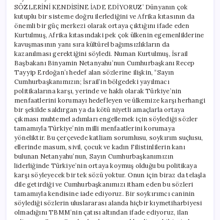
SÖZLERİNİ KENDİSİNE İADE EDİYORUZ’ Dünyanın çok
kutuplu bir sisteme doğru ilerlediğini ve Afrika kıtasının da
önemli bir güç merkezi olarak ortaya çıktığını ifade eden
Kurtulmuş, Afrika kıtasındaki pek çok ülkenin egemenliklerine
kavuşmasının yanı sıra kültürel bağımsızlıkların da
kazanılması gerektiğini söyledi. Numan Kurtulmuş, İsrail
Başbakanı Binyamin Netanyahu’nun Cumhurbaşkanı Recep
Tayyip Erdoğan’ı hedef alan sözlerine ilişkin, “Sayın
Cumhurbaşkanımızın; İsrail’in bölgedeki yayılmacı
politikalarına karşı, yerinde ve haklı olarak Türkiye’nin
menfaatlerini korumayı hedefleyen ve ülkemize karşı herhangi
bir şekilde saldırgan ya da kötü niyetli amaçlarla ortaya
çıkması muhtemel adımları engellemek için söylediği sözler
tamamıyla Türkiye’nin milli menfaatlerini korumaya
yöneliktir. Bu çerçevede katliam sorumlusu, soykırım suçlusu,
ellerinde masum, sivil, çocuk ve kadın Filistinlilerin kanı
bulunan Netanyahu’nun, Sayın Cumhurbaşkanımızın
liderliğinde Türkiye’nin ortaya koymuş olduğu bu politikaya
karşı söyleyecek bir tek sözü yoktur. Onun için biraz da telaşla
dile getirdiği ve Cumhurbaşkanımızı itham eden bu sözleri
tamamıyla kendisine iade ediyoruz. Bir soykırımcı caninin
söylediği sözlerin uluslararası alanda hiçbir kıymetiharbiyesi
olmadığını TBMM’nin çatısı altından ifade ediyoruz, ilan