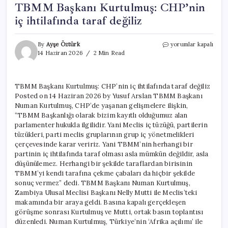
TBMM Başkanı Kurtulmuş: CHP’nin
iç ihtilafında taraf değiliz
TBMM
By
Ayşe Öztürk
yorumlar kapalı
Başkanı
14 Haziran 2026
2 Min Read
Kurtulmuş:
CHP’nin
iç
TBMM Başkanı Kurtulmuş: CHP’nin iç ihtilafında taraf değiliz
ihtilafında
Posted on 14 Haziran 2026 by Yusuf Arslan TBMM Başkanı
taraf
değiliz
Numan Kurtulmuş, CHP’de yaşanan gelişmelere ilişkin,
için
“TBMM Başkanlığı olarak bizim kayıtlı olduğumuz alan
parlamenter hukukla ilgilidir. Yani Meclis iç tüzüğü, partilerin
tüzükleri, parti meclis gruplarının grup iç yönetmelikleri
çerçevesinde karar veririz. Yani TBMM’nin herhangi bir
partinin iç ihtilafında taraf olması asla mümkün değildir, asla
düşünülemez. Herhangi bir şekilde taraflardan birisinin
TBMM’yi kendi tarafına çekme çabaları da hiçbir şekilde
sonuç vermez” dedi. TBMM Başkanı Numan Kurtulmuş,
Zambiya Ulusal Meclisi Başkanı Nelly Mutti ile Meclis’teki
makamında bir araya geldi. Basına kapalı gerçekleşen
görüşme sonrası Kurtulmuş ve Mutti, ortak basın toplantısı
düzenledi. Numan Kurtulmuş, Türkiye’nin ‘Afrika açılımı’ ile