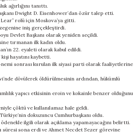
luk ağırlığını tanıttı.
Başkanı Dwight D. Eisenhower’dan özür talep etti.
Lear” rolü için Moskova’ya gitti.
zegenine iniş gerçekleştirdi.
oyu Devlet Başkanı olarak yeniden seçildi.
sine tırmanan ilk kadın oldu.
’ın 22. eyaleti olarak kabul edildi.
kişi hayatını kaybetti.
önemi sonrası kurulan ilk siyasi parti olarak faaliyetlerine
vi’nde dövülerek öldürülmesinin ardından, hükümlü
ağımlılık yapıcı etkisinin eroin ve kokainle benzer olduğunu
iyle çöktü ve kullanılamaz hale geldi.
 Türkiye’nin dokuzuncu Cumhurbaşkanı oldu.
ödenekle ilgili olarak açıklama yapamayacağını belirtti.
ı süresi sona erdi ve Ahmet Necdet Sezer görevine