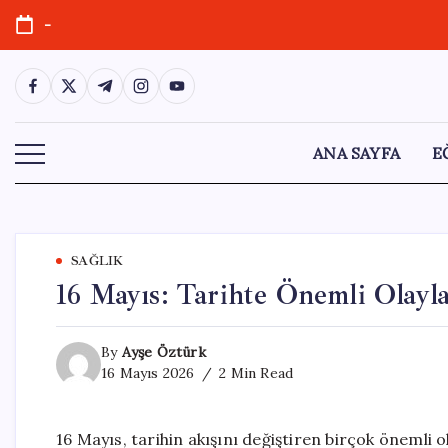
Skip
-
to
content
https://www.facebook.com/
https://twitter.com/
https://t.me/
https://www.instagram.com/
https://youtube.com/
ANA SAYFA
E
SAĞLIK
16 Mayıs: Tarihte Önemli Olayl
By
Ayşe Öztürk
16 Mayıs 2026
2 Min Read
16 Mayıs, tarihin akışını değiştiren birçok önemli 