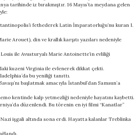
ve
dünya tarihinde iz bırakmıştır. 16 Mayıs’ta meydana gelen
Dönüm
yle:
Noktaları
için
tantinopolis’i fethederek Latin İmparatorluğu’nu kuran I.
arie Arouet), din ve krallık karşıtı yazıları nedeniyle
Louis ile Avusturyalı Marie Antoinette’in evliliği
aki kuzeni Virginia ile evlenerek dikkat çekti.
delphia’da bu yeniliği tanıttı.
Savaşı’nı başlatmak amacıyla İstanbul’dan Samsun’a
Remo kentinde kalp yetmezliği nedeniyle hayatını kaybetti.
rniya’da düzenlendi. Bu törenin en iyi filmi “Kanatlar”
Nazi işgali altında sona erdi. Hayatta kalanlar Treblinka
sağlandı.