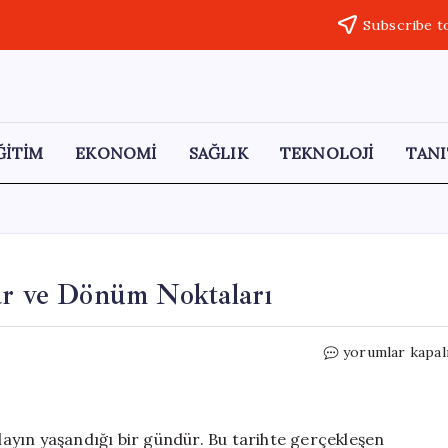
Subscribe t
ĞİTİM
EKONOMİ
SAĞLIK
TEKNOLOJİ
TANI
ar ve Dönüm Noktaları
16
yorumlar kapal
Mayıs:
Tarihte
Önemli
Olaylar
olayın yaşandığı bir gündür. Bu tarihte gerçekleşen