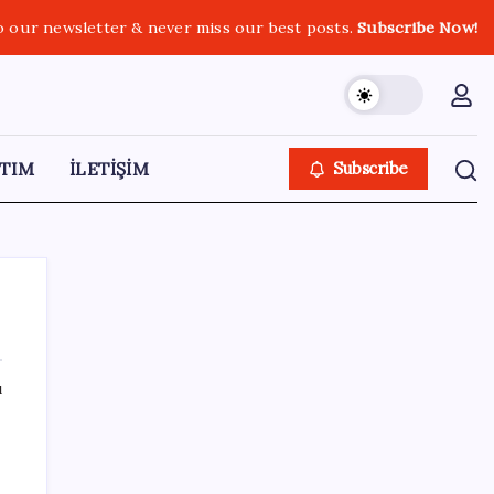
o our newsletter & never miss our best posts.
Subscribe Now!
TIM
İLETİŞİM
Subscribe
ı
SON YAZILAR
Vatan aynı, kan aynı, hak farklı