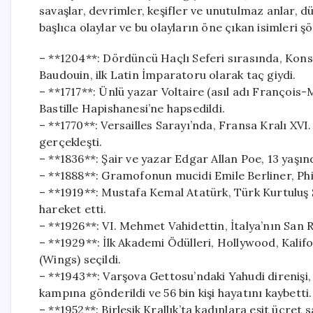
savaşlar, devrimler, keşifler ve unutulmaz anlar, 
başlıca olaylar ve bu olayların öne çıkan isimleri şö
– **1204**: Dördüncü Haçlı Seferi sırasında, Kons
Baudouin, ilk Latin İmparatoru olarak taç giydi.
– **1717**: Ünlü yazar Voltaire (asıl adı François-M
Bastille Hapishanesi’ne hapsedildi.
– **1770**: Versailles Sarayı’nda, Fransa Kralı XVI. 
gerçekleşti.
– **1836**: Şair ve yazar Edgar Allan Poe, 13 yaşınd
– **1888**: Gramofonun mucidi Emile Berliner, Phila
– **1919**: Mustafa Kemal Atatürk, Türk Kurtuluş 
hareket etti.
– **1926**: VI. Mehmet Vahidettin, İtalya’nın San 
– **1929**: İlk Akademi Ödülleri, Hollywood, Kalifo
(Wings) seçildi.
– **1943**: Varşova Gettosu’ndaki Yahudi direnişi, 
kampına gönderildi ve 56 bin kişi hayatını kaybetti.
– **1952**: Birleşik Krallık’ta kadınlara eşit ücret 