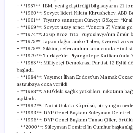
– **1957**: IBM, yeni geliştirdiği bilgisayarın 21 ton
– **1960**: Sovyet lideri Nikita Khrushchev, ABD 
– **1961**: Tiyatro sanatçısı Cüneyt Gökçer, “Kral 
– **1969**: Sovyet uzay aracı “Venera 5”, Venüs ge
– **1974**: Josip Broz Tito, Yugoslavya’nın ömür b
– **1975**: Japon dağcı Junko Tabei, Everest zirve
– **1975**: Sikkim, referandum sonucunda Hindistan
– **1979**: Türkiye’de, Piyangotepe Katliamı’nda 7 
– **1983**: Milliyetçi Demokrasi Partisi, 12 Eylül d
başladı.
– **1984**: Yayımcı İlhan Erdost’un Mamak Cezae
astsubaya ceza verildi.
– **1988**: ABD’deki sağlık yetkilileri, nikotinin b
açıkladı.
– **1992**: Tarihi Galata Köprüsü, bir yangın neden
– **1993**: DYP Genel Başkanı Süleyman Demirel,
– **1996**: DYP Genel Başkanı Tansu Çiller, örtülü 
– **2000**: Süleyman Demirel’in Cumhurbaşkanlığ