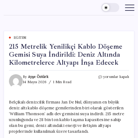
Skip
to
content
EĞITIM
215 Metrelik Yenilikçi Kablo Döşeme
Gemisi Suya İndirildi: Deniz Altında
Kilo­metrelerce Altyapı İnşa Edecek
215
By
Ayşe Öztürk
yorumlar kapalı
Metrelik
14 Mayıs 2026
1 Min Read
Yenilikçi
Kablo
Döşeme
Belçikalı denizcilik firması Jan De Nul, dünyanın en büyük
Gemisi
deniz altı kablo döşeme gemilerinden biri olarak gösterilen
Suya
İndirildi:
‘William Thomson’ adlı dev gemisini suya indirdi. 215 metre
Deniz
uzunluğunda ve 28 bin ton kablo taşıma kapasitesine sahip
Altında
olan bu gemi, deniz altındaki enerji ve iletişim altyapı
Kilo­
projelerinde kullanılmak üzere tasarlandı.
metrelerce