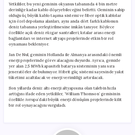
Altyapı
Yetkililer, bu yeni geminin okyanus tabanında 4 bin metre
İnşa
derinliğe kadar kablo döşeyebileceğini belirtti. Geminin sahip
Edecek
olduğu üç büyük kablo taşıma sistemi ve fiber optik kablolar
için
için özel depolama alanları, aynı anda dört farklı kablonun
deniz tabanına yerleştirilmesine imkân tanıyor. Böylece
özellikle açık deniz rüzgar santralleri, kıtalar arası enerji
bağlantıları ve internet altyapı projelerinde etkin bir rol
oynaması bekleniyor.
Jan De Nul, geminin Hollanda ile Almanya arasındaki önemli
enerji projelerinde görev alacağını duyurdu. Ayrıca, gemide
yer alan 2,5 MWh kapasiteli batarya sisteminin yanı sıra
jeneratörler de bulunuyor. Hibrit güç sistemi sayesinde yakıt
tüketimi azaltılacak ve enerji verimliliği artırılacak.
Son yıllarda deniz altı enerji altyapısına olan talebin hızla
arttığını ifade eden yetkililer, ‘William Thomson’ gemisinin
özellikle Avrupa’daki büyük enerji dönüşüm projelerinde kilit
bir rol oynayacağını vurguladı.