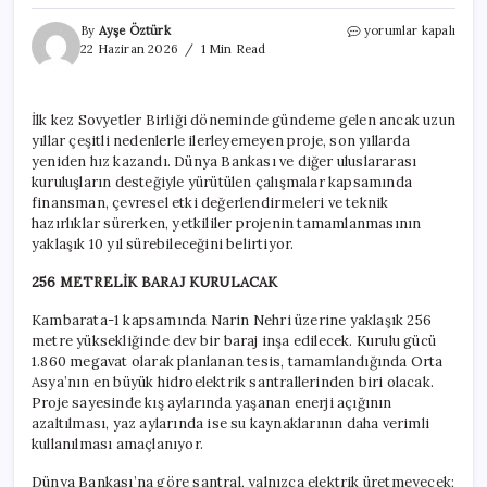
3
By
Ayşe Öztürk
yorumlar kapalı
ülke
22 Haziran 2026
1 Min Read
256
metrelik
baraj
İlk kez Sovyetler Birliği döneminde gündeme gelen ancak uzun
için
yıllar çeşitli nedenlerle ilerleyemeyen proje, son yıllarda
düğmeye
bastı:
yeniden hız kazandı. Dünya Bankası ve diğer uluslararası
Dağlardan
kuruluşların desteğiyle yürütülen çalışmalar kapsamında
gelen
finansman, çevresel etki değerlendirmeleri ve teknik
suları
hazırlıklar sürerken, yetkililer projenin tamamlanmasının
kontrol
yaklaşık 10 yıl sürebileceğini belirtiyor.
altına
alacaklar
256 METRELİK BARAJ KURULACAK
için
Kambarata-1 kapsamında Narin Nehri üzerine yaklaşık 256
metre yüksekliğinde dev bir baraj inşa edilecek. Kurulu gücü
1.860 megavat olarak planlanan tesis, tamamlandığında Orta
Asya’nın en büyük hidroelektrik santrallerinden biri olacak.
Proje sayesinde kış aylarında yaşanan enerji açığının
azaltılması, yaz aylarında ise su kaynaklarının daha verimli
kullanılması amaçlanıyor.
Dünya Bankası’na göre santral, yalnızca elektrik üretmeyecek;