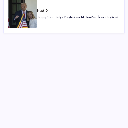
Next
Trump’tan İtalya Başbakanı Meloni’ye İran eleştirisi
SON YAZILAR
Vatan aynı, kan aynı, hak farklı
Tuzla’da ‘Millet İradesine Saygı’ yürüyüşü… Özgür
Çelik ne olduğunu tek tek anlattı: ‘İBB 40 milyarlık
yolsuzluğun altına, hırsızlığın altına niye imza atsın?’