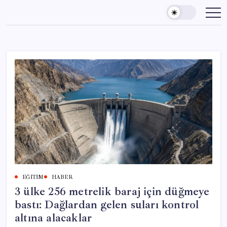
Skip
to
content
EĞITIM
HABER
3 ülke 256 metrelik baraj için düğmeye
bastı: Dağlardan gelen suları kontrol
altına alacaklar