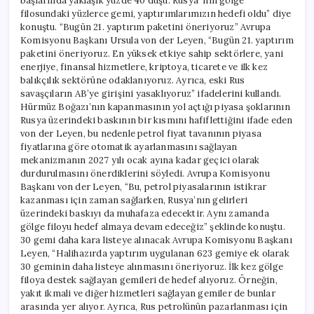
başlarında yaklaşık yüzde 40 düşü. Rusya ‘nın gölge
filosundaki yüzlerce gemi, yaptırımlarımızın hedefi oldu” diye
konuştu. “Bugün 21. yaptırım paketini öneriyoruz” Avrupa
Komisyonu Başkanı Ursula von der Leyen, “Bugün 21. yaptırım
paketini öneriyoruz. En yüksek etkiye sahip sektörlere, yani
enerjiye, finansal hizmetlere, kriptoya, ticarete ve ilk kez
balıkçılık sektörüne odaklanıyoruz. Ayrıca, eski Rus
savaşçıların AB’ye girişini yasaklıyoruz” ifadelerini kullandı.
Hürmüz Boğazı’nın kapanmasının yol açtığı piyasa şoklarının
Rusya üzerindeki baskının bir kısmını hafiflettiğini ifade eden
von der Leyen, bu nedenle petrol fiyat tavanının piyasa
fiyatlarına göre otomatik ayarlanmasını sağlayan
mekanizmanın 2027 yılı ocak ayına kadar geçici olarak
durdurulmasını önerdiklerini söyledi. Avrupa Komisyonu
Başkanı von der Leyen, “Bu, petrol piyasalarının istikrar
kazanması için zaman sağlarken, Rusya’nın gelirleri
üzerindeki baskıyı da muhafaza edecektir. Aynı zamanda
gölge filoyu hedef almaya devam edeceğiz” şeklinde konuştu.
30 gemi daha kara listeye alınacak Avrupa Komisyonu Başkanı
Leyen, “Halihazırda yaptırım uygulanan 623 gemiye ek olarak
30 geminin daha listeye alınmasını öneriyoruz. İlk kez gölge
filoya destek sağlayan gemileri de hedef alıyoruz. Örneğin,
yakıt ikmali ve diğer hizmetleri sağlayan gemiler de bunlar
arasında yer alıyor. Ayrıca, Rus petrolünün pazarlanması için