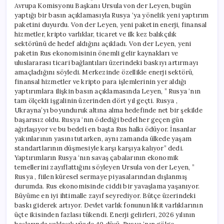
Avrupa Komisyonu Başkanı Ursula von der Leyen, bugün
yaptığı bir basın açıklamasıyla Rusya ‘ya yönelik yeni yaptırım
paketini duyurdu. Von der Leyen, yeni paketin enerji, finansal
hizmetler, kripto varlıklar, ticaret ve ilk kez balıkçılık
sektörünü de hedef aldığını açıkladı. Von der Leyen, yeni
paketin Rus ekonomisinin önemli gelir kaynakları ve
uluslararası ticari bağlantıları üzerindeki baskıyı artırmayı
amaçladığını söyledi. Merkezinde özellikle enerji sektörü,
finansal hizmetler ve kripto para işlemlerinin yer aldığı
yaptırımlara ilişkin basın açıklamasında Leyen, ” Rusya ‘nın
tam ölçekli işgalinin üzerinden dört yıl geçti. Rusya ,
Ukrayna’yı boyunduruk altına alma hedefinde net bir şekilde
başarısız oldu. Rusya ‘nın ödediği bedel her geçen gün
ağırlaşıyor ve bu bedeli en başta Rus halkı ödüyor. İnsanlar
yakınlarının yasını tutarken, aynı zamanda ülkede yaşam
standartlarının düşmesiyle karşı karşıya kalıyor” dedi.
Yaptırımların Rusya ‘nın savaş çabalarının ekonomik
temellerini zayıflattığını söyleyen Ursula von der Leyen, ”
Rusya , fiilen küresel sermaye piyasalarından dışlanmış
durumda. Rus ekonomisinde ciddi bir yavaşlama yaşanıyor.
Büyüme en iyi ihtimalle zayıf seyrediyor. Bütçe üzerindeki
baskı giderek artıyor. Devlet varlık fonunun likit varlıklarının
üçte ikisinden fazlası tükendi. Enerji gelirleri, 2026 yılının