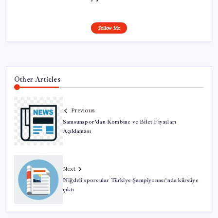
Follow Me
Other Articles
Previous
Samsunspor’dan Kombine ve Bilet Fiyatları
Açıklaması
Next
Niğdeli sporcular Türkiye Şampiyonası’nda kürsüye
çıktı