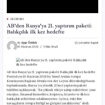
EKONOMI
AB’den Rusya’ya 21. yaptırım paketi:
Balıkçılık ilk kez hedefte
AB’den
By
Ayşe Öztürk
yorumlar kapalı
Rusya’ya
10 Haziran 2026
3 Min Read
21.
yaptırım
paketi:
Balıkçılık
ilk
kez
AB’den Rusya’ya 21. yaptırım paketi: Balıkçılık ilk kez hedefte
hedefte
Posted on 10 Haziran 2026 by Yusuf Arslan Avrupa
için
Komisyonu Başkanı Ursula von der Leyen düzenlediği basın
toplantısında, Rusya ‘ya yönelik 21’inci yaptırım paketi
teklifini açıklayarak, “En yüksek etkiye sahip sektörlere, yani
enerjiye, finansal hizmetlere, kriptoya, ticarete ve ilk kez
balıkçılık sektörüne odaklanıyoruz. Ayrıca, eski Rus
savaşçıların Avrupa Birliği’ne girişini yasaklıyoruz” dedi.