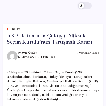
Skip
to
content
EĞITIM
AKP İktidarının Çöküşü: Yüksek
Seçim Kurulu’nun Tartışmalı Kararı
AKP
By
Ayşe Öztürk
yorumlar kapalı
İktidarının
22 Mayıs 2026
1 Min Read
Çöküşü:
Yüksek
Seçim
22 Mayıs 2026 tarihinde, Yüksek Seçim Kurulu (YSK)
Kurulu’nun
tarafından alınan bir karar, Türkiye’de siyasi tartışmaları
Tartışmalı
Kararı
derinleştirmiştir. Bu karar, Cumhuriyet Halk Partisi’nin (CHP)
için
2023 ve sonrasındaki kurultaylarını tanımadığını ve Özgür
Özel’e genel başkanlık mazbatası vermeyen bir durumu ortaya
koymuştur. Bu nedenle, mahkemenin verdiği karar, yok
hükmünde olarak değerlendirilmiştir.