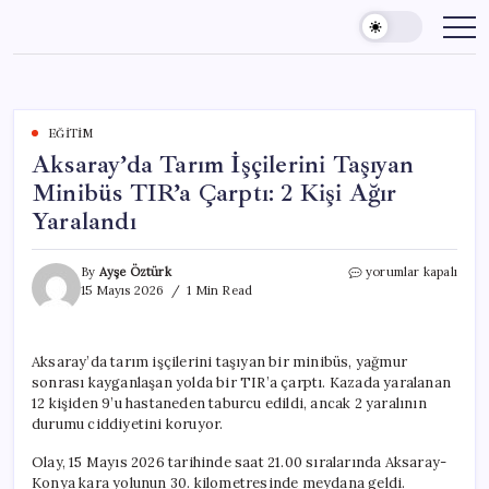
Skip
to
content
EĞITIM
Aksaray’da Tarım İşçilerini Taşıyan
Minibüs TIR’a Çarptı: 2 Kişi Ağır
Yaralandı
Aksaray’da
By
Ayşe Öztürk
yorumlar kapalı
Tarım
15 Mayıs 2026
1 Min Read
İşçilerini
Taşıyan
Minibüs
Aksaray’da tarım işçilerini taşıyan bir minibüs, yağmur
TIR’a
sonrası kayganlaşan yolda bir TIR’a çarptı. Kazada yaralanan
Çarptı:
2
12 kişiden 9’u hastaneden taburcu edildi, ancak 2 yaralının
Kişi
durumu ciddiyetini koruyor.
Ağır
Yaralandı
Olay, 15 Mayıs 2026 tarihinde saat 21.00 sıralarında Aksaray-
için
Konya kara yolunun 30. kilometresinde meydana geldi.