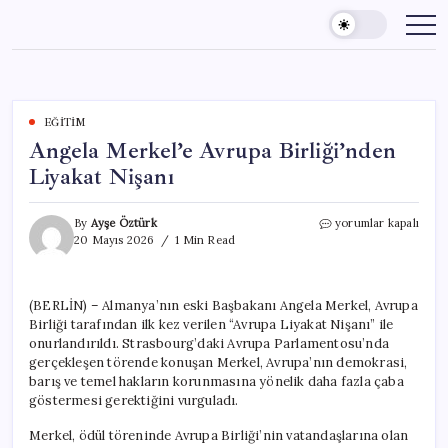
Skip
to
content
EĞITIM
Angela Merkel’e Avrupa Birliği’nden
Liyakat Nişanı
Angela
By
Ayşe Öztürk
yorumlar kapalı
Merkel’e
20 Mayıs 2026
1 Min Read
Avrupa
Birliği’nden
Liyakat
(BERLİN) – Almanya’nın eski Başbakanı Angela Merkel, Avrupa
Nişanı
Birliği tarafından ilk kez verilen “Avrupa Liyakat Nişanı” ile
için
onurlandırıldı. Strasbourg’daki Avrupa Parlamentosu’nda
gerçekleşen törende konuşan Merkel, Avrupa’nın demokrasi,
barış ve temel hakların korunmasına yönelik daha fazla çaba
göstermesi gerektiğini vurguladı.
Merkel, ödül töreninde Avrupa Birliği’nin vatandaşlarına olan