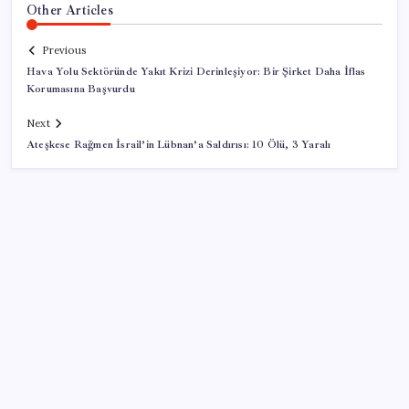
Other Articles
Previous
Hava Yolu Sektöründe Yakıt Krizi Derinleşiyor: Bir Şirket Daha İflas
Korumasına Başvurdu
Next
Ateşkese Rağmen İsrail’in Lübnan’a Saldırısı: 10 Ölü, 3 Yaralı
SON YAZILAR
Vatan aynı, kan aynı, hak farklı