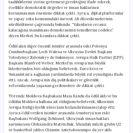
taahhütlerini yerine getirmesi gerektiğini ifade ederek,
özellikle demokratik değerler ve insan haklarının
korunmasının önemine dikkat çekti. Ayrıca, dijital platformlar
ve yapay zeka konusundaki mevcut AB düzenlemelerinin
sürdürülmesi çağrısında bulundu. “Yalanların cezasız
kalacağına inanılması demokrasinin temellerini zedeler,”
diyen Merkel, bu konulara dikkat çekti.
Ödül alan diğer önemli isimler arasında eski Polonya
Cumhurbaşkanı Lech Walesa ve Ukrayna Devlet Başkanı
Volodymyr Zelenskyy de bulunuyor. Avrupa Halk Partisi (EPP)
Başkanı Manfred Weber, Merkel’in Avrupa’nın büyük
liderlerinden biri olduğunu belirterek, Euro krizi ve
Yunanistan’a sağlanan yardımlarda büyük rol oynadığını ifade
etti. Ancak, Avrupa’nın dış politikaları ve güvenlik
reformlarında yaşanan gecikmelere de dikkat çekti.
Törende Moldova Başbakanı Maia Sandu da ödül aldı ve bu
ödülün Moldova halkına ait olduğunu belirterek, ülkesinin
Avrupa Birliği üyelik sürecinin hızlandırılmasını talep etti.
Ayrıca ödül verilen isimler arasında Avusturya’nın eski
Başbakanı Wolfgang Schüssel, Ukraynalı insan hakları
savunucusu Oleksandra Matviichuk, İrlandalı müzik grubu U2
ve basketbol yıldızı Giannis Antetokounmpo da yer aldı.