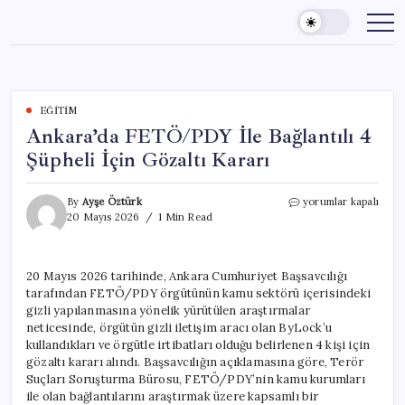
Skip
to
content
EĞITIM
Ankara’da FETÖ/PDY İle Bağlantılı 4
Şüpheli İçin Gözaltı Kararı
Ankara’da
By
Ayşe Öztürk
yorumlar kapalı
FETÖ/PDY
20 Mayıs 2026
1 Min Read
İle
Bağlantılı
4
20 Mayıs 2026 tarihinde, Ankara Cumhuriyet Başsavcılığı
Şüpheli
tarafından FETÖ/PDY örgütünün kamu sektörü içerisindeki
İçin
Gözaltı
gizli yapılanmasına yönelik yürütülen araştırmalar
Kararı
neticesinde, örgütün gizli iletişim aracı olan ByLock’u
için
kullandıkları ve örgütle irtibatları olduğu belirlenen 4 kişi için
gözaltı kararı alındı. Başsavcılığın açıklamasına göre, Terör
Suçları Soruşturma Bürosu, FETÖ/PDY’nin kamu kurumları
ile olan bağlantılarını araştırmak üzere kapsamlı bir