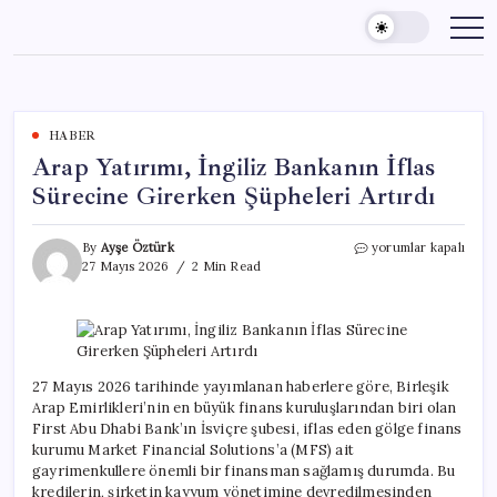
Skip
to
content
HABER
Arap Yatırımı, İngiliz Bankanın İflas
Sürecine Girerken Şüpheleri Artırdı
Arap
By
Ayşe Öztürk
yorumlar kapalı
Yatırımı,
27 Mayıs 2026
2 Min Read
İngiliz
Bankanın
İflas
Sürecine
Girerken
Şüpheleri
27 Mayıs 2026 tarihinde yayımlanan haberlere göre, Birleşik
Artırdı
Arap Emirlikleri’nin en büyük finans kuruluşlarından biri olan
için
First Abu Dhabi Bank’ın İsviçre şubesi, iflas eden gölge finans
kurumu Market Financial Solutions’a (MFS) ait
gayrimenkullere önemli bir finansman sağlamış durumda. Bu
kredilerin, şirketin kayyum yönetimine devredilmesinden