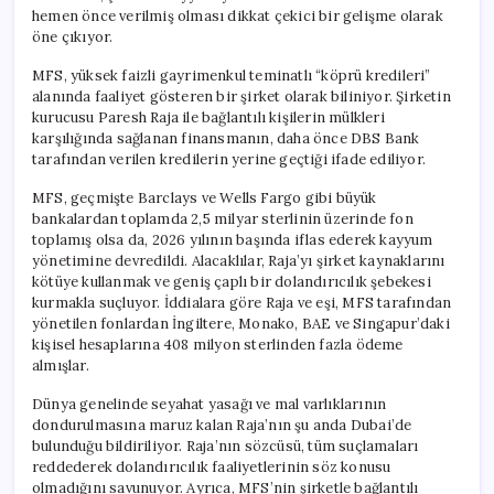
hemen önce verilmiş olması dikkat çekici bir gelişme olarak
öne çıkıyor.
MFS, yüksek faizli gayrimenkul teminatlı “köprü kredileri”
alanında faaliyet gösteren bir şirket olarak biliniyor. Şirketin
kurucusu Paresh Raja ile bağlantılı kişilerin mülkleri
karşılığında sağlanan finansmanın, daha önce DBS Bank
tarafından verilen kredilerin yerine geçtiği ifade ediliyor.
MFS, geçmişte Barclays ve Wells Fargo gibi büyük
bankalardan toplamda 2,5 milyar sterlinin üzerinde fon
toplamış olsa da, 2026 yılının başında iflas ederek kayyum
yönetimine devredildi. Alacaklılar, Raja’yı şirket kaynaklarını
kötüye kullanmak ve geniş çaplı bir dolandırıcılık şebekesi
kurmakla suçluyor. İddialara göre Raja ve eşi, MFS tarafından
yönetilen fonlardan İngiltere, Monako, BAE ve Singapur’daki
kişisel hesaplarına 408 milyon sterlinden fazla ödeme
almışlar.
Dünya genelinde seyahat yasağı ve mal varlıklarının
dondurulmasına maruz kalan Raja’nın şu anda Dubai’de
bulunduğu bildiriliyor. Raja’nın sözcüsü, tüm suçlamaları
reddederek dolandırıcılık faaliyetlerinin söz konusu
olmadığını savunuyor. Ayrıca, MFS’nin şirketle bağlantılı