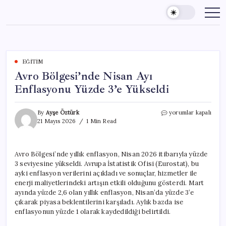
Skip
to
content
EĞITIM
Avro Bölgesi’nde Nisan Ayı
Enflasyonu Yüzde 3’e Yükseldi
Avro
By
Ayşe Öztürk
yorumlar kapalı
Bölgesi’nde
21 Mayıs 2026
1 Min Read
Nisan
Ayı
Enflasyonu
Avro Bölgesi’nde yıllık enflasyon, Nisan 2026 itibarıyla yüzde
Yüzde
3 seviyesine yükseldi. Avrupa İstatistik Ofisi (Eurostat), bu
3’e
Yükseldi
ayki enflasyon verilerini açıkladı ve sonuçlar, hizmetler ile
için
enerji maliyetlerindeki artışın etkili olduğunu gösterdi. Mart
ayında yüzde 2,6 olan yıllık enflasyon, Nisan’da yüzde 3’e
çıkarak piyasa beklentilerini karşıladı. Aylık bazda ise
enflasyonun yüzde 1 olarak kaydedildiği belirtildi.