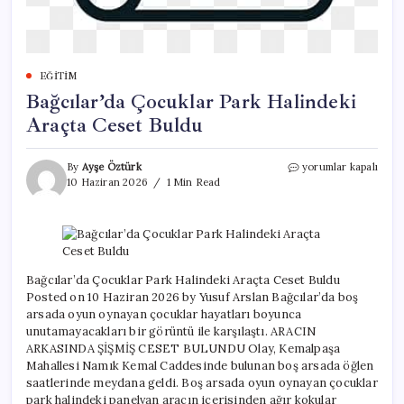
EĞITIM
Bağcılar’da Çocuklar Park Halindeki
Araçta Ceset Buldu
Bağcılar’da
By
Ayşe Öztürk
yorumlar kapalı
Çocuklar
10 Haziran 2026
1 Min Read
Park
Halindeki
Araçta
Ceset
Buldu
için
Bağcılar’da Çocuklar Park Halindeki Araçta Ceset Buldu
Posted on 10 Haziran 2026 by Yusuf Arslan Bağcılar’da boş
arsada oyun oynayan çocuklar hayatları boyunca
unutamayacakları bir görüntü ile karşılaştı. ARACIN
ARKASINDA ŞİŞMİŞ CESET BULUNDU Olay, Kemalpaşa
Mahallesi Namık Kemal Caddesinde bulunan boş arsada öğlen
saatlerinde meydana geldi. Boş arsada oyun oynayan çocuklar
park halindeki panelvan aracın içerisinden ağır kokular