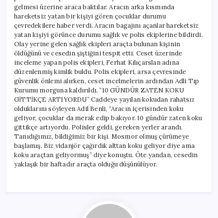
gelmesi üzerine araca baktılar. Aracın arka kısmında
hareketsiz yatan bir kişiyi gören çocuklar durumu
çevredekilere haber verdi. Aracın bagajını açanlar hareketsiz
yatan kişiyi görünce durumu sağlık ve polis ekiplerine bildirdi.
Olay yerine gelen sağlık ekipleri araçta bulunan kişinin
öldüğünü ve cesedin şiştiğini tespit etti. Ceset üzerinde
inceleme yapan polis ekipleri, Ferhat Kılıçarslan adına
düzenlenmiş kimlik buldu. Polis ekipleri, arsa çevresinde
güvenlik önlemi alırken, ceset incelmelerin ardından Adli Tıp
Kurumu morguna kaldırıldı. “10 GÜNDÜR ZATEN KOKU
GİTTİKÇE ARTIYORDU” Caddeye yayılan kokudan rahatsız
olduklarını söyleyen Adil Benli, “Aracın içerisinden koku
geliyor, çocuklar da merak edip bakıyor. 10 gündür zaten koku
gittikçe artıyordu. Polisler geldi, gereken yerler arandı.
Tanıdığımız, bildiğimiz bir kişi. Mosmor olmuş çürümeye
başlamış. Biz vidanjör çağırdık alttan koku geliyor diye ama
koku araçtan geliyormuş” diye konuştu. Öte yandan, cesedin
yaklaşık bir haftadır araçta olduğu düşünülüyor.