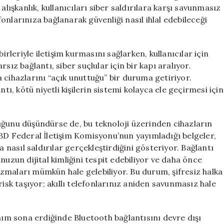
için
alışkanlık, kullanıcıları siber saldırılara karşı savunmasız
efonlarınıza bağlanarak güvenliği nasıl ihlal edebileceği
irleriyle iletişim kurmasını sağlarken, kullanıcılar için
sız bağlantı, siber suçlular için bir kapı aralıyor.
da cihazlarını “açık unuttuğu” bir duruma getiriyor.
tı, kötü niyetli kişilerin sistemi kolayca ele geçirmesi için
uğunu düşündürse de, bu teknoloji üzerinden cihazların
ABD Federal İletişim Komisyonu’nun yayımladığı belgeler,
a nasıl saldırılar gerçekleştirdiğini gösteriyor. Bağlantı
nuzun dijital kimliğini tespit edebiliyor ve daha önce
 sızmaları mümkün hale gelebiliyor. Bu durum, şifresiz halka
risk taşıyor; akıllı telefonlarınız aniden savunmasız hale
anım sona erdiğinde Bluetooth bağlantısını devre dışı