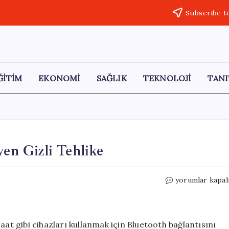
Subscribe t
ĞİTİM
EKONOMİ
SAĞLIK
TEKNOLOJİ
TANI
yen Gizli Tehlike
Bluetooth
yorumlar kapal
Kullanıcılarını
Bekleyen
Gizli
Tehlike
aat gibi cihazları kullanmak için Bluetooth bağlantısını