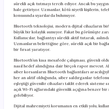
sürekli açık tutmayı tercih ediyor. Ancak bu yaygın 
hale getiriyor. Uzmanlar, kötü niyetli kişilerin, tel
konusunda uyarılarda bulunuyor.
Bluetooth teknolojisi, modern dijital cihazların birb
büyük bir kolaylık sunuyor. Fakat bu görünüşte zarar
Kullanıcılar, bağlantıyı sürekli aktif tutarak, aslın
Uzmanların belirttiğine göre, sürekli açık bir bağlan
bir fırsat yaratıyor.
Bluetooth’un kısa mesafede çalışması, güvenli old
nasıl hedef alındığına dair birçok rapor mevcut. 
siber korsanların Bluetooth bağlantıları aracılığıyl
her an aktif olduğunda, siber saldırganlar telefonu
eşleştiği güvenilir cihazları taklit ederek sisteme
açık Wi-Fi ağlarındaki güvenlik açığına benzer bir 
gelebiliyor.
Dijital mahremiyeti korumanın en etkili yolu, kull