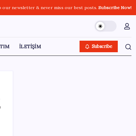
o our newsletter & never miss our best posts.
Subscribe Now!
TIM
İLETİŞİM
Subscribe
ı
SON YAZILAR
Fed Başkanı’ndan piyasaları sarsacak mesaj:
Enflasyon artarsa faiz artırımı yeniden