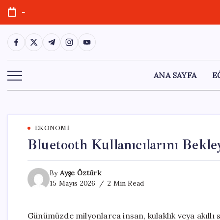
Skip
-
to
content
https://www.facebook.com/
https://twitter.com/
https://t.me/
https://www.instagram.com/
https://youtube.com/
ANA SAYFA
E
EKONOMI
Bluetooth Kullanıcılarını Bekle
By
Ayşe Öztürk
15 Mayıs 2026
2 Min Read
Günümüzde milyonlarca insan, kulaklık veya akıllı s