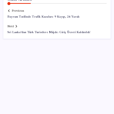
Previous
Bayram Tatilinde Trafik Kazaları: 9 Kayıp, 24 Yaralı
Next
Sri Lanka’dan Türk Turistlere Müjde: Giriş Ücreti Kaldırıldı!
SON YAZILAR
Vatan aynı, kan aynı, hak farklı
Tuzla’da ‘Millet İradesine Saygı’ yürüyüşü… Özgür
Çelik ne olduğunu tek tek anlattı: ‘İBB 40 milyarlık