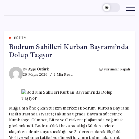
Skip
to
content
EĞITIM
Bodrum Sahilleri Kurban Bayramı’nda
Dolup Taşıyor
Bodrum
By
Ayşe Öztürk
yorumlar kapalı
Sahilleri
26 Mayıs 2026
1 Min Read
Kurban
Bayramı’nda
Dolup
Taşıyor
için
Muğla’nın öne çıkan turizm merkezi Bodrum, Kurban Bayramı
tatili sırasında ziyaretçi akınına uğradı. Bayram süresince
Kumbahçe, Gümbet, Bitez ve Ortakent plajlarında yoğunluk
gözlemlendi. Bodrum’daki hava sıcaklığı 30 derecelere
ulaşırken, deniz suyu sıcaklığı ise 21 derece olarak ölçüldü.
Yerli ve yabancı tatilciler, güneşli havanın tadını çıkararak