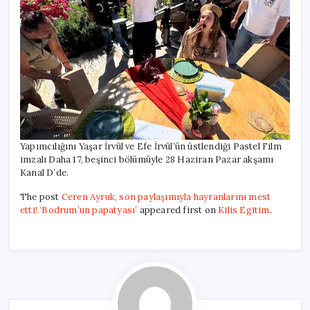
Yapımcılığını Yaşar İrvül ve Efe İrvül’ün üstlendiği Pastel Film
imzalı Daha 17, beşinci bölümüyle 28 Haziran Pazar akşamı
Kanal D’de.
The post
Ceren Ayruk, son paylaşımıyla hayranlarını mest
etti! ‘Bodrum’un papatyası’
appeared first on
Kilis Egitim
.