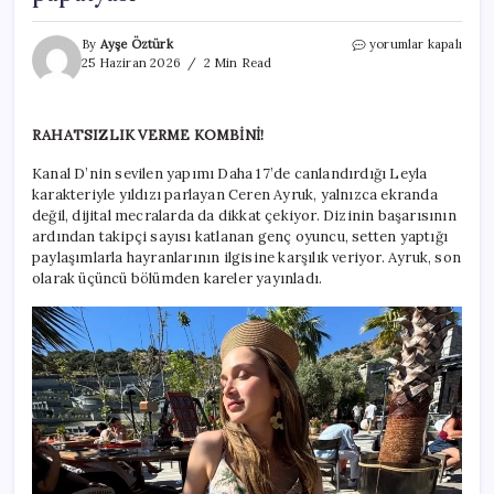
Ceren
By
Ayşe Öztürk
yorumlar kapalı
Ayruk,
25 Haziran 2026
2 Min Read
son
paylaşımıyla
hayranlarını
RAHATSIZLIK VERME KOMBİNİ!
mest
etti!
Kanal D’nin sevilen yapımı Daha 17’de canlandırdığı Leyla
‘Bodrum’un
karakteriyle yıldızı parlayan Ceren Ayruk, yalnızca ekranda
papatyası’
için
değil, dijital mecralarda da dikkat çekiyor. Dizinin başarısının
ardından takipçi sayısı katlanan genç oyuncu, setten yaptığı
paylaşımlarla hayranlarının ilgisine karşılık veriyor. Ayruk, son
olarak üçüncü bölümden kareler yayınladı.