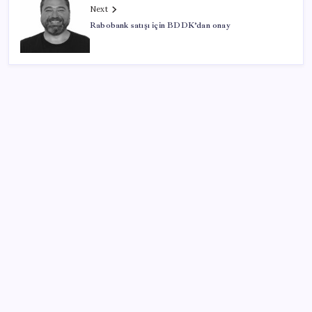
Next
Rabobank satışı için BDDK’dan onay
SON YAZILAR
ABD tarım dışı istihdam verisinde negatif sürpriz
Fed Başkanı’ndan piyasaları sarsacak mesaj:
Enflasyon artarsa faiz artırımı yeniden masaya
gelecek
Türkiye, Suudi Arabistan ve Pakistan üçlü savunma