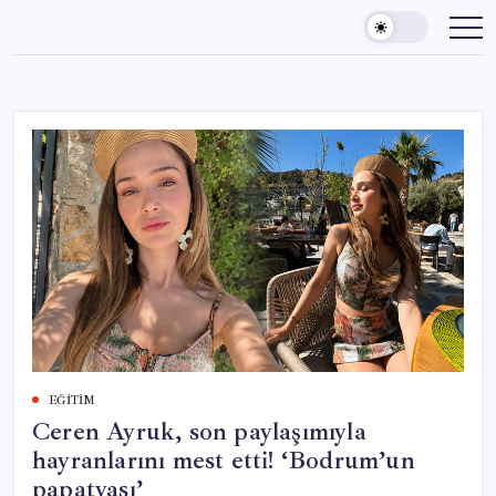
Skip
to
content
EĞITIM
Ceren Ayruk, son paylaşımıyla
hayranlarını mest etti! ‘Bodrum’un
papatyası’