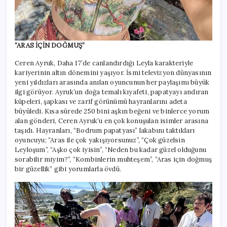
“ARAS İÇİN DOĞMUŞ”
Ceren Ayruk, Daha 17’de canlandırdığı Leyla karakteriyle
kariyerinin altın dönemini yaşıyor. İsmi televizyon dünyasının
yeni yıldızları arasında anılan oyuncunun her paylaşımı büyük
ilgi görüyor. Ayruk’un doğa temalı kıyafeti, papatyayı andıran
küpeleri, şapkası ve zarif görünümü hayranlarını adeta
büyüledi. Kısa sürede 250 bini aşkın beğeni ve binlerce yorum
alan gönderi, Ceren Ayruk’u en çok konuşulan isimler arasına
taşıdı. Hayranları, “Bodrum papatyası” lakabını taktıkları
oyuncuyu; “Aras ile çok yakışıyorsunuz”, “Çok güzelsin
Leyloşum”, “Aşko çok iyisin”, “Neden bu kadar güzel olduğunu
sorabilir miyim?”, “Kombinlerin muhteşem”, “Aras için doğmuş
bir güzellik” gibi yorumlarla övdü.