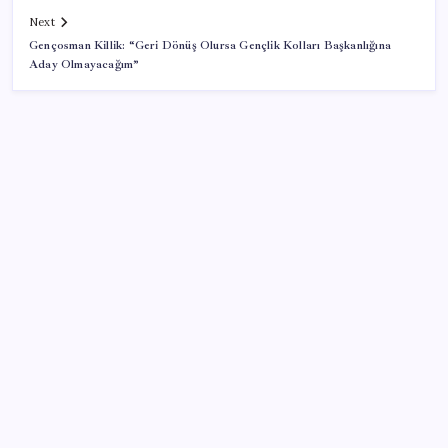
Next
Gençosman Killik: “Geri Dönüş Olursa Gençlik Kolları Başkanlığına
Aday Olmayacağım”
SON YAZILAR
ABD tarım dışı istihdam verisinde negatif sürpriz
Fed Başkanı’ndan piyasaları sarsacak mesaj:
Enflasyon artarsa faiz artırımı yeniden masaya
gelecek
Türkiye, Suudi Arabistan ve Pakistan üçlü savunma