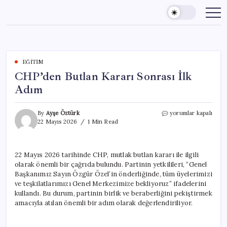
Skip
to
content
EĞITIM
CHP’den Butlan Kararı Sonrası İlk
Adım
CHP’den
By
Ayşe Öztürk
yorumlar kapalı
Butlan
22 Mayıs 2026
1 Min Read
Kararı
Sonrası
İlk
22 Mayıs 2026 tarihinde CHP, mutlak butlan kararı ile ilgili
Adım
olarak önemli bir çağrıda bulundu. Partinin yetkilileri, “Genel
için
Başkanımız Sayın Özgür Özel’in önderliğinde, tüm üyelerimizi
ve teşkilatlarımızı Genel Merkezimize bekliyoruz” ifadelerini
kullandı. Bu durum, partinin birlik ve beraberliğini pekiştirmek
amacıyla atılan önemli bir adım olarak değerlendiriliyor.