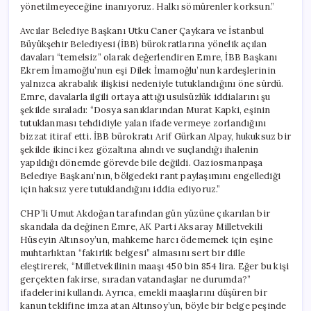
yönetilmeyeceğine inanıyoruz. Halkı sömürenler korksun.”
Avcılar Belediye Başkanı Utku Caner Çaykara ve İstanbul
Büyükşehir Belediyesi (İBB) bürokratlarına yönelik açılan
davaları “temelsiz” olarak değerlendiren Emre, İBB Başkanı
Ekrem İmamoğlu’nun eşi Dilek İmamoğlu’nun kardeşlerinin
yalnızca akrabalık ilişkisi nedeniyle tutuklandığını öne sürdü.
Emre, davalarla ilgili ortaya attığı usulsüzlük iddialarını şu
şekilde sıraladı: “Dosya sanıklarından Murat Kapki, eşinin
tutuklanması tehdidiyle yalan ifade vermeye zorlandığını
bizzat itiraf etti. İBB bürokratı Arif Gürkan Alpay, hukuksuz bir
şekilde ikinci kez gözaltına alındı ve suçlandığı ihalenin
yapıldığı dönemde görevde bile değildi. Gaziosmanpaşa
Belediye Başkanı’nın, bölgedeki rant paylaşımını engellediği
için haksız yere tutuklandığını iddia ediyoruz.”
CHP’li Umut Akdoğan tarafından gün yüzüne çıkarılan bir
skandala da değinen Emre, AK Parti Aksaray Milletvekili
Hüseyin Altınsoy’un, mahkeme harcı ödememek için eşine
muhtarlıktan “fakirlik belgesi” almasını sert bir dille
eleştirerek, “Milletvekilinin maaşı 450 bin 854 lira. Eğer bu kişi
gerçekten fakirse, sıradan vatandaşlar ne durumda?”
ifadelerini kullandı. Ayrıca, emekli maaşlarını düşüren bir
kanun teklifine imza atan Altınsoy’un, böyle bir belge peşinde