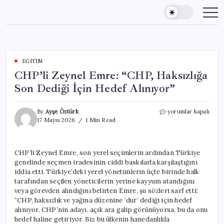
Skip
to
content
EĞITIM
CHP’li Zeynel Emre: “CHP, Haksızlığa
Son Dediği İçin Hedef Alınıyor”
CHP’li
By
Ayşe Öztürk
yorumlar kapalı
Zeynel
17 Mayıs 2026
1 Min Read
Emre:
“CHP,
Haksızlığa
CHP’li Zeynel Emre, son yerel seçimlerin ardından Türkiye
Son
genelinde seçmen iradesinin ciddi baskılarla karşılaştığını
Dediği
İçin
iddia etti. Türkiye’deki yerel yönetimlerin üçte birinde halk
Hedef
tarafından seçilen yöneticilerin yerine kayyum atandığını
Alınıyor”
veya görevden alındığını belirten Emre, şu sözleri sarf etti:
için
“CHP, haksızlık ve yağma düzenine ‘dur’ dediği için hedef
alınıyor. CHP’nin adayı, açık ara galip görünüyorsa, bu da onu
hedef haline getiriyor. Biz bu ülkenin hanedanlıkla