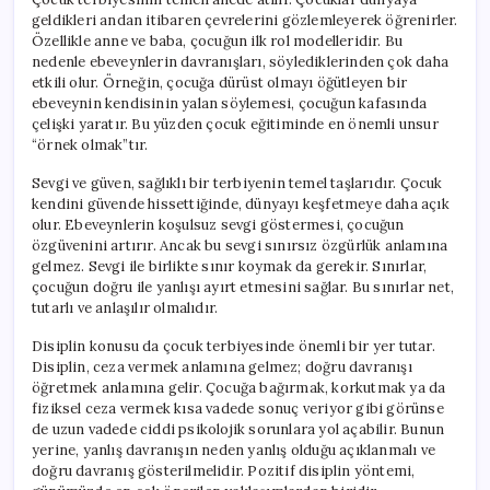
geldikleri andan itibaren çevrelerini gözlemleyerek öğrenirler.
Özellikle anne ve baba, çocuğun ilk rol modelleridir. Bu
nedenle ebeveynlerin davranışları, söylediklerinden çok daha
etkili olur. Örneğin, çocuğa dürüst olmayı öğütleyen bir
ebeveynin kendisinin yalan söylemesi, çocuğun kafasında
çelişki yaratır. Bu yüzden çocuk eğitiminde en önemli unsur
“örnek olmak”tır.
Sevgi ve güven, sağlıklı bir terbiyenin temel taşlarıdır. Çocuk
kendini güvende hissettiğinde, dünyayı keşfetmeye daha açık
olur. Ebeveynlerin koşulsuz sevgi göstermesi, çocuğun
özgüvenini artırır. Ancak bu sevgi sınırsız özgürlük anlamına
gelmez. Sevgi ile birlikte sınır koymak da gerekir. Sınırlar,
çocuğun doğru ile yanlışı ayırt etmesini sağlar. Bu sınırlar net,
tutarlı ve anlaşılır olmalıdır.
Disiplin konusu da çocuk terbiyesinde önemli bir yer tutar.
Disiplin, ceza vermek anlamına gelmez; doğru davranışı
öğretmek anlamına gelir. Çocuğa bağırmak, korkutmak ya da
fiziksel ceza vermek kısa vadede sonuç veriyor gibi görünse
de uzun vadede ciddi psikolojik sorunlara yol açabilir. Bunun
yerine, yanlış davranışın neden yanlış olduğu açıklanmalı ve
doğru davranış gösterilmelidir. Pozitif disiplin yöntemi,