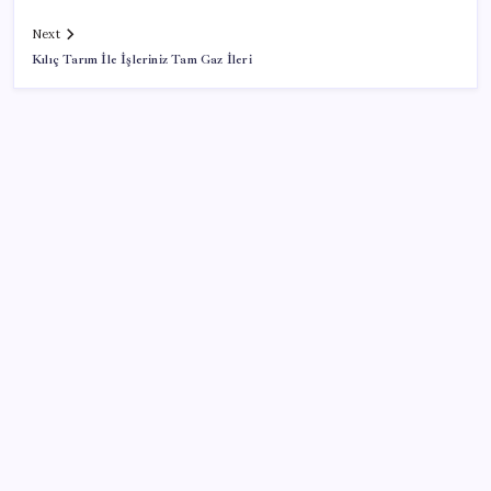
Next
Kılıç Tarım İle İşleriniz Tam Gaz İleri
SON YAZILAR
Süleyman Soylu’nun ‘Murat Karayılan’ açıklaması
yeniden gündem oldu: ‘Yakalayıp bin parçaya
bölmezsek bu millet yüzümüze tükürsün’
KKM bakiyesi düşüşünü sürdürdü: Son haftada 34
milyon lira azaldı
Vatan aynı, kan aynı, hak farklı