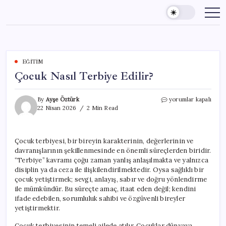
Skip
to
content
EĞITIM
Çocuk Nasıl Terbiye Edilir?
Çocuk
By
Ayşe Öztürk
yorumlar kapalı
Nasıl
22 Nisan 2026
2 Min Read
Terbiye
Edilir?
için
Çocuk terbiyesi, bir bireyin karakterinin, değerlerinin ve
davranışlarının şekillenmesinde en önemli süreçlerden biridir.
“Terbiye” kavramı çoğu zaman yanlış anlaşılmakta ve yalnızca
disiplin ya da ceza ile ilişkilendirilmektedir. Oysa sağlıklı bir
çocuk yetiştirmek; sevgi, anlayış, sabır ve doğru yönlendirme
ile mümkündür. Bu süreçte amaç, itaat eden değil; kendini
ifade edebilen, sorumluluk sahibi ve özgüvenli bireyler
yetiştirmektir.
Çocuk terbiyesinin temeli ailede atılır. Çocuklar dünyaya