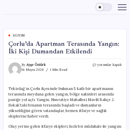
Skip
to
content
EĞITIM
Çorlu’da Apartman Terasında Yangın:
İki Kişi Dumandan Etkilendi
Çorlu’da
By
Ayşe Öztürk
yorumlar kapalı
Apartman
14 Mayıs 2026
1 Min Read
Terasında
Yangın:
İki
Tekirdağ’ın Çorlu ilçesinde bulunan 5 katlı bir apartmanın
Kişi
terasında meydana gelen yangın, bölge sakinleri arasında
Dumandan
Etkilendi
paniğe yol açtı. Yangın, Nusratiye Mahallesi Mavili Bahçe 2.
için
Sokak’taki binanın terasında başladı ve dumanların
yükseldiğini gören vatandaşlar, hemen itfaiye ve sağlık
ekiplerine haber verdi.
Olay yerine gelen itfaiye ekipleri, hızlı bir müdahale ile yangını