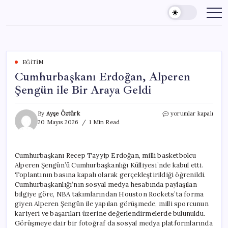
Skip
to
content
EĞITIM
Cumhurbaşkanı Erdoğan, Alperen
Şengün ile Bir Araya Geldi
Cumhurbaşkanı
By
Ayşe Öztürk
yorumlar kapalı
Erdoğan,
20 Mayıs 2026
1 Min Read
Alperen
Şengün
ile
Cumhurbaşkanı Recep Tayyip Erdoğan, milli basketbolcu
Bir
Alperen Şengün’ü Cumhurbaşkanlığı Külliyesi’nde kabul etti.
Araya
Geldi
Toplantının basına kapalı olarak gerçekleştirildiği öğrenildi.
için
Cumhurbaşkanlığı’nın sosyal medya hesabında paylaşılan
bilgiye göre, NBA takımlarından Houston Rockets’ta forma
giyen Alperen Şengün ile yapılan görüşmede, milli sporcunun
kariyeri ve başarıları üzerine değerlendirmelerde bulunuldu.
Görüşmeye dair bir fotoğraf da sosyal medya platformlarında