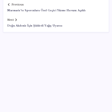
Previous
Marmaris’te Sporculara Özel Geçici Yüzme Havuzu Açıldı
Next
Doğu Akdeniz İçin Şiddetli Yağış Uyarısı
SON YAZILAR
KKM bakiyesi düşüşünü sürdürdü: Son haftada 34
milyon lira azaldı
Vatan aynı, kan aynı, hak farklı