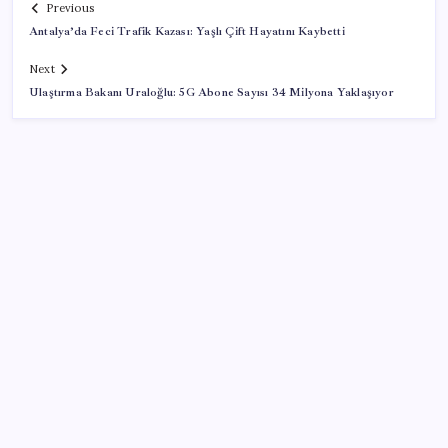
Previous
Antalya’da Feci Trafik Kazası: Yaşlı Çift Hayatını Kaybetti
Next
Ulaştırma Bakanı Uraloğlu: 5G Abone Sayısı 34 Milyona Yaklaşıyor
SON YAZILAR
Vatan aynı, kan aynı, hak farklı
Tuzla’da ‘Millet İradesine Saygı’ yürüyüşü… Özgür
Çelik ne olduğunu tek tek anlattı: ‘İBB 40 milyarlık
yolsuzluğun altına, hırsızlığın altına niye imza atsın?’