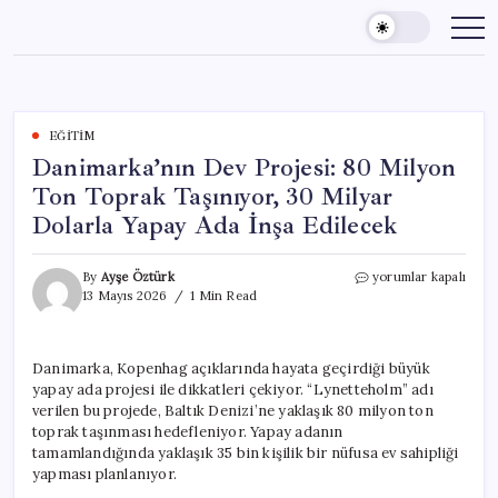
Skip
to
content
EĞITIM
Danimarka’nın Dev Projesi: 80 Milyon
Ton Toprak Taşınıyor, 30 Milyar
Dolarla Yapay Ada İnşa Edilecek
Danimarka’nın
By
Ayşe Öztürk
yorumlar kapalı
Dev
13 Mayıs 2026
1 Min Read
Projesi:
80
Milyon
Danimarka, Kopenhag açıklarında hayata geçirdiği büyük
Ton
yapay ada projesi ile dikkatleri çekiyor. “Lynetteholm” adı
Toprak
Taşınıyor,
verilen bu projede, Baltık Denizi’ne yaklaşık 80 milyon ton
30
toprak taşınması hedefleniyor. Yapay adanın
Milyar
tamamlandığında yaklaşık 35 bin kişilik bir nüfusa ev sahipliği
Dolarla
yapması planlanıyor.
Yapay