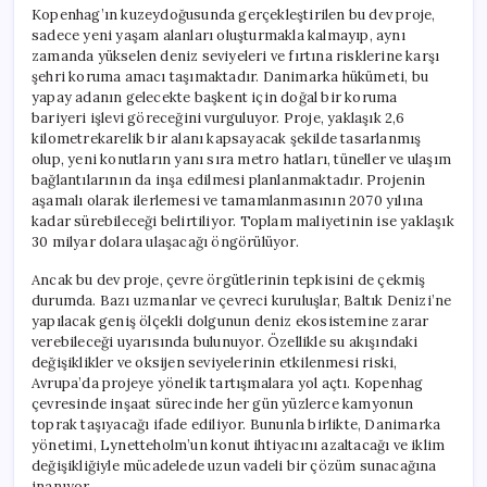
Ada
Kopenhag’ın kuzeydoğusunda gerçekleştirilen bu dev proje,
İnşa
sadece yeni yaşam alanları oluşturmakla kalmayıp, aynı
Edilecek
zamanda yükselen deniz seviyeleri ve fırtına risklerine karşı
için
şehri koruma amacı taşımaktadır. Danimarka hükümeti, bu
yapay adanın gelecekte başkent için doğal bir koruma
bariyeri işlevi göreceğini vurguluyor. Proje, yaklaşık 2,6
kilometrekarelik bir alanı kapsayacak şekilde tasarlanmış
olup, yeni konutların yanı sıra metro hatları, tüneller ve ulaşım
bağlantılarının da inşa edilmesi planlanmaktadır. Projenin
aşamalı olarak ilerlemesi ve tamamlanmasının 2070 yılına
kadar sürebileceği belirtiliyor. Toplam maliyetinin ise yaklaşık
30 milyar dolara ulaşacağı öngörülüyor.
Ancak bu dev proje, çevre örgütlerinin tepkisini de çekmiş
durumda. Bazı uzmanlar ve çevreci kuruluşlar, Baltık Denizi’ne
yapılacak geniş ölçekli dolgunun deniz ekosistemine zarar
verebileceği uyarısında bulunuyor. Özellikle su akışındaki
değişiklikler ve oksijen seviyelerinin etkilenmesi riski,
Avrupa’da projeye yönelik tartışmalara yol açtı. Kopenhag
çevresinde inşaat sürecinde her gün yüzlerce kamyonun
toprak taşıyacağı ifade ediliyor. Bununla birlikte, Danimarka
yönetimi, Lynetteholm’un konut ihtiyacını azaltacağı ve iklim
değişikliğiyle mücadelede uzun vadeli bir çözüm sunacağına
inanıyor.