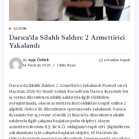
EĞITIM
Darıca’da Silahlı Saldırı: 2 Azmettirici
Yakalandı
Darıca’da
By
Ayşe Öztürk
yorumlar kapalı
Silahlı
14 Haziran 2026
1 Min Read
Saldırı:
2
Azmettirici
Darıca’da Silahlı Saldırı: 2 Azmettirici Yakalandı Posted on 14
Yakalandı
Haziran 2026 by Yusuf Arslan Kocaeli’nin Darıca ilçesinde bir
için
iş yerine düzenlenen silahlı saldırıyla ilgili yürütülen
soruşturmada, olayın azmettiricileri oldukları tespit edilen 2
şüpheli, Gebze’de düzenlenen operasyonla yakalandı. Darıca
ilçesinde bir iş yerine yönelik 21 Mayıs’ta düzenlenen silahlı
saldırıyla ilgili çalışma başlatan polis ekipleri, olayın
azmettiricilerinin S.Ş. ile K.Ö. olduğunu tespit etti. Şüphelilerin
yakalanması için çalışma başlatan ekipler, 10 Haziran’da
Gebze ilçesinde operasyon düzenledi. Operasyonda gözaltına