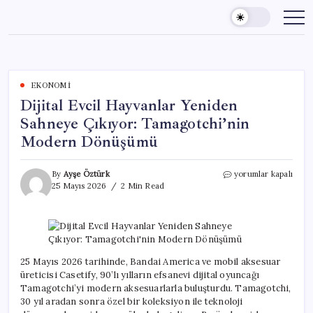
Skip
to
content
EKONOMI
Dijital Evcil Hayvanlar Yeniden
Sahneye Çıkıyor: Tamagotchi’nin
Modern Dönüşümü
Dijital
By
Ayşe Öztürk
yorumlar kapalı
Evcil
25 Mayıs 2026
2 Min Read
Hayvanlar
Yeniden
Sahneye
Çıkıyor:
Tamagotchi’nin
Modern
25 Mayıs 2026 tarihinde, Bandai America ve mobil aksesuar
Dönüşümü
üreticisi Casetify, 90’lı yılların efsanevi dijital oyuncağı
için
Tamagotchi’yi modern aksesuarlarla buluşturdu. Tamagotchi,
30 yıl aradan sonra özel bir koleksiyon ile teknoloji