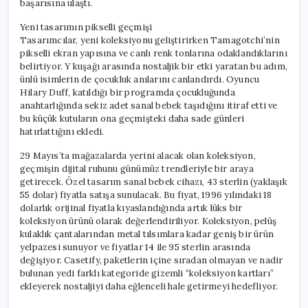
başarısına ulaştı.
Yeni tasarımın pikselli geçmişi
Tasarımcılar, yeni koleksiyonu geliştirirken Tamagotchi’nin
pikselli ekran yapısına ve canlı renk tonlarına odaklandıklarını
belirtiyor. Y kuşağı arasında nostaljik bir etki yaratan bu adım,
ünlü isimlerin de çocukluk anılarını canlandırdı. Oyuncu
Hilary Duff, katıldığı bir programda çocukluğunda
anahtarlığında sekiz adet sanal bebek taşıdığını itiraf etti ve
bu küçük kutuların ona geçmişteki daha sade günleri
hatırlattığını ekledi.
29 Mayıs’ta mağazalarda yerini alacak olan koleksiyon,
geçmişin dijital ruhunu günümüz trendleriyle bir araya
getirecek. Özel tasarım sanal bebek cihazı, 43 sterlin (yaklaşık
55 dolar) fiyatla satışa sunulacak. Bu fiyat, 1996 yılındaki 18
dolarlık orijinal fiyatla kıyaslandığında artık lüks bir
koleksiyon ürünü olarak değerlendiriliyor. Koleksiyon, pelüş
kulaklık çantalarından metal tılsımlara kadar geniş bir ürün
yelpazesi sunuyor ve fiyatlar 14 ile 95 sterlin arasında
değişiyor. Casetify, paketlerin içine sıradan olmayan ve nadir
bulunan yedi farklı kategoride gizemli “koleksiyon kartları”
ekleyerek nostaljiyi daha eğlenceli hale getirmeyi hedefliyor.