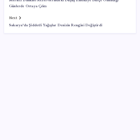
Merkez Bankası Rezervlerindeki Düşüş Emekliye Bütçe Olmadığı
Günlerde Ortaya Çıktı
Next
Sakarya’da Şiddetli Yağışlar Denizin Rengini Değiştirdi
SON YAZILAR
KKM bakiyesi düşüşünü sürdürdü: Son haftada 34
milyon lira azaldı
Vatan aynı, kan aynı, hak farklı
Tuzla’da ‘Millet İradesine Saygı’ yürüyüşü… Özgür