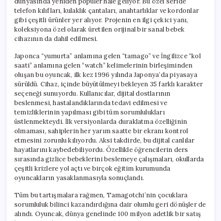
dünyasında yeniden popüler hale geliyor. Bu özel seride
telefon kılıfları, kulaklık çantaları, anahtarlıklar ve kordonlar
gibi çeşitli ürünler yer alıyor. Projenin en ilgi çekici yanı,
koleksiyona özel olarak üretilen orijinal bir sanal bebek
cihazının da dahil edilmesi.
Japonca “yumurta” anlamına gelen “tamago” ve İngilizce “kol
saati” anlamına gelen “watch” kelimelerinin birleşiminden
oluşan bu oyuncak, ilk kez 1996 yılında Japonya’da piyasaya
sürüldü. Cihaz, içinde büyütülmeyi bekleyen 35 farklı karakter
seçeneği sunuyordu. Kullanıcılar, dijital dostlarının
beslenmesi, hastalandıklarında tedavi edilmesi ve
temizliklerinin yapılması gibi tüm sorumlulukları
üstlenmekteydi. İlk versiyonlarda duraklatma özelliğinin
olmaması, sahiplerin her yarım saatte bir ekranı kontrol
etmesini zorunlu kılıyordu. Aksi takdirde, bu dijital canlılar
hayatlarını kaybedebiliyordu. Özellikle öğrencilerin ders
sırasında gizlice bebeklerini beslemeye çalışmaları, okullarda
çeşitli krizlere yol açtı ve birçok eğitim kurumunda
oyuncakların yasaklanmasıyla sonuçlandı.
Tüm bu tartışmalara rağmen, Tamagotchi’nin çocuklara
sorumluluk bilinci kazandırdığına dair olumlu geri dönüşler de
alındı. Oyuncak, dünya genelinde 100 milyon adetlik bir satış