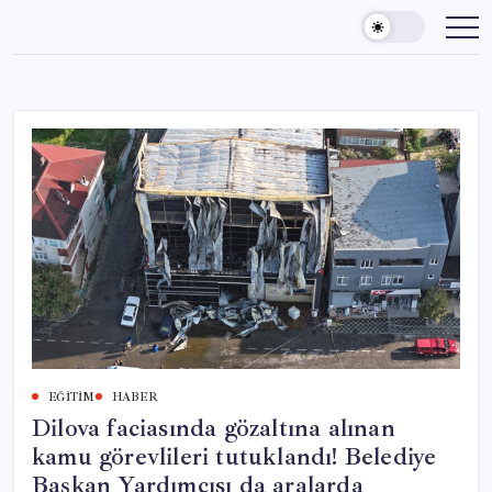
Skip
to
content
EĞITIM
HABER
Dilova faciasında gözaltına alınan
kamu görevlileri tutuklandı! Belediye
Başkan Yardımcısı da aralarda