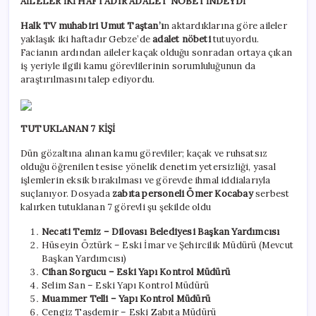
AİLELER İKİ HAFTADIR ADALET NÖBETİNDEYDİ
Halk TV muhabiri Umut Taştan’ı
n aktardıklarına göre aileler
yaklaşık iki haftadır Gebze’de
adalet nöbeti
tutuyordu.
Facianın ardından aileler kaçak olduğu sonradan ortaya çıkan
iş yeriyle ilgili kamu görevlilerinin sorumluluğunun da
araştırılmasını talep ediyordu.
TUTUKLANAN 7 KİŞİ
Dün gözaltına alınan kamu görevliler; kaçak ve ruhsatsız
olduğu öğrenilen tesise yönelik denetim yetersizliği, yasal
işlemlerin eksik bırakılması ve görevde ihmal iddialarıyla
suçlanıyor. Dosyada
zabıta personeli Ömer Kocabay
serbest
kalırken tutuklanan 7 görevli şu şekilde oldu
Necati Temiz – Dilovası Belediyesi Başkan Yardımcısı
Hüseyin Öztürk – Eski İmar ve Şehircilik Müdürü (Mevcut
Başkan Yardımcısı)
Cihan Sorgucu – Eski Yapı Kontrol Müdürü
Selim San – Eski Yapı Kontrol Müdürü
Muammer Telli – Yapı Kontrol Müdürü
Cengiz Taşdemir – Eski Zabıta Müdürü