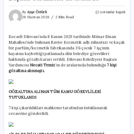
Dilova
By
Ayşe Öztürk
yorumlar kapalı
faciasında
26 Haziran 2026
2 Min Read
gözaltına
alınan
kamu
Kocaeli Dilovası’nda 8 Kasım 2025 tarihinde Mimar Sinan
görevlileri
Mahallesi’nde bulunan Ravive Kozmetik adlı ruhsatsız ve kaçak
tutuklandı!
Belediye
bir parfüm/kozmetik fabrikasında 3’ü çocuk 7 işçinin
Başkan
hayatını kaybettiği patlamada dün belediye görevlileri
Yardımcısı
hakkında gözaltı kararı verildi. Dilovası Belediyesi Başkan
da
Yardımcısı
Necati Temiz
‘in de aralarında bulunduğu
7 kişi
aralarda
gözaltına alınmıştı.
için
GÖZALTINA ALINAN TÜM KAMU GÖREVLİLERİ
TUTUKLANDI
7 kişi çıkarıldıkları mahkeme tarafından tutuklanarak
cezaevine gönderildi.