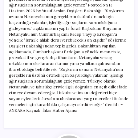
işlediği
ağır suçların sorumluluğunu gizleyemez” Posted on 13
ağır
Haziran 2026 by Yusuf Arslan Dışişleri Bakanlığı , “Soykırım
suçların
sorumluluğunu
uzmanı Netanyahu’nun gerçeklerin üstünü örtmek için
gizleyemez”
başvurduğu yalanlar, işlediği ağır suçların sorumluluğunu
için
gizleyemez” açıklamasını yaptı. İsrail Başbakanı Binyamin
Netanyahu’nun Cumhurbaşkanı Recep Tayyip Erdoğan’a
yönelik “İsrail’e ahlak dersi verebilecek son kişidir” sözlerine
Dışişleri Bakanlığı’ndan tepki geldi. Bakanlıktan yapılan
açıklamada, Cumhurbaşkanı Erdoğan’a yönelik mesnetsiz,
provokatif ve gerçek dışı ithamların Netanyahu ve suç
ortaklarının uluslararası kamuoyunu yanıltma çabasından
ibaret olduğu belirtilerek, “Soykırım uzmanı Netanyahu’nun
gerçeklerin üstünü örtmek için başvurduğu yalanlar, işlediği
ağır suçların sorumluluğunu gizleyemez. Türkiye olarak
Netanyahu ve işbirlikçileriyle ilgili doğruları en açık dille ifade
etmeye devam edeceğiz. Hukuku ve insani değerleri hiçe
sayan eylemlerin hesabını uluslararası yargı mercileri önünde
vermeleri için kararlılıkla çalışmayı sürdüreceğiz” denildi. –
ANKARA Kaynak: İhlas Haber Ajansı