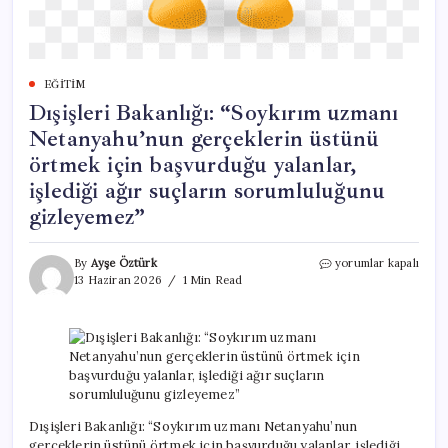
EĞITIM
Dışişleri Bakanlığı: “Soykırım uzmanı
Netanyahu’nun gerçeklerin üstünü
örtmek için başvurduğu yalanlar,
işlediği ağır suçların sorumluluğunu
gizleyemez”
Dışişleri
By
Ayşe Öztürk
yorumlar kapalı
Bakanlığı:
13 Haziran 2026
1 Min Read
“Soykırım
uzmanı
Netanyahu’nun
gerçeklerin
üstünü
örtmek
için
başvurduğu
Dışişleri Bakanlığı: “Soykırım uzmanı Netanyahu’nun
yalanlar,
gerçeklerin üstünü örtmek için başvurduğu yalanlar, işlediği