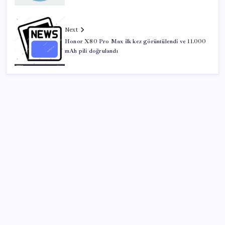
Next
Honor X80 Pro Max ilk kez görüntülendi ve 11.000
mAh pili doğrulandı
SON YAZILAR
Vatan aynı, kan aynı, hak farklı
Tuzla’da ‘Millet İradesine Saygı’ yürüyüşü… Özgür
Çelik ne olduğunu tek tek anlattı: ‘İBB 40 milyarlık