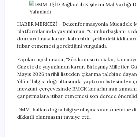
HABER MERKEZİ – Dezenformasyonla Mücadele Mer
platformlarında yayımlanan, “Cumhurbaşkanı Erdoğan
dondurulması kararı kaldırıldı” şeklindeki iddialar
itibar etmemesi gerektiğini vurguladı.
Yapılan açıklamada, “Söz konusu iddialar, kamuoyu
Gazete’de yayımlanan karar, Birleşmiş Milletler Gü
Mayıs 2026 tarihli listeden çıkarma talebine dayan
‘ölüm’ bilgisi doğrultusunda yaptırım listesinden ç
mevzuat çerçevesinde BMGK kararlarının zamanı
çarpıtmalara itibar etmemesi son derece önemlidir
DMM, halkın doğru bilgiye ulaşmasının önemine dik
dikkatli olunmasını tavsiye etti.