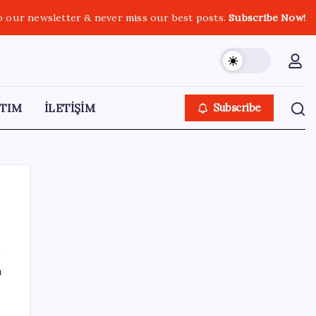
o our newsletter & never miss our best posts.
Subscribe Now!
TIM
İLETİŞİM
Subscribe
SON YAZILAR
ı
Vatan aynı, kan aynı, hak farklı