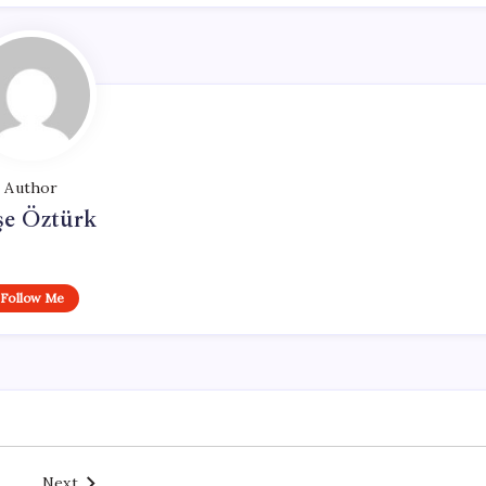
Author
şe Öztürk
Follow Me
Next