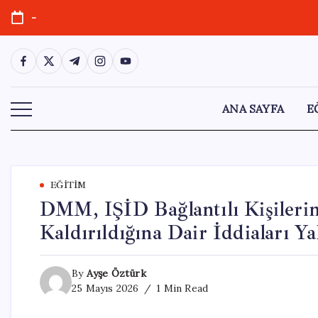
Skip
-
to
content
https://www.facebook.com/
https://twitter.com/
https://t.me/
https://www.instagram.com/
https://youtube.com/
ANA SAYFA
E
EĞITIM
DMM, IŞİD Bağlantılı Kişileri
Kaldırıldığına Dair İddiaları Ya
By
Ayşe Öztürk
25 Mayıs 2026
1 Min Read