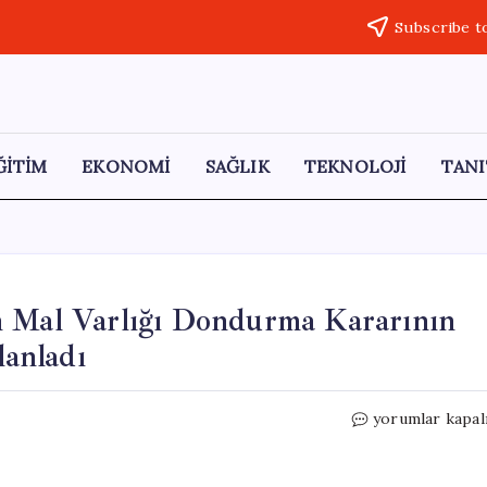
Subscribe t
ĞİTİM
EKONOMİ
SAĞLIK
TEKNOLOJİ
TANI
n Mal Varlığı Dondurma Kararının
lanladı
DMM,
yorumlar kapal
IŞİD
Bağlantılı
Kişilerin