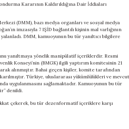
Mal
Varlığı
Dondurma
kezi (DMM), bazı medya organları ve sosyal medya
Kararının
’ın imzasıyla 7 IŞİD bağlantılı kişinin mal varlığının
Kaldırıldığına
ı yalanladı. DMM, kamuoyunun bu tür yanıltıcı bilgilere
Dair
İddiaları
Yalanladı
için
nu yanıltmaya yönelik manipülatif içeriklerdir. Resmi
venlik Konseyi’nin (BMGK) ilgili yaptırım komitesinin 21
arak alınmıştır. Bahsi geçen kişiler, komite tarafından
ıkarılmıştır. Türkiye, uluslararası yükümlülükleri ve mevcu
nda uygulanmasını sağlamaktadır. Kamuoyunun bu tür
” denildi.
kat çekerek, bu tür dezenformatif içeriklere karşı