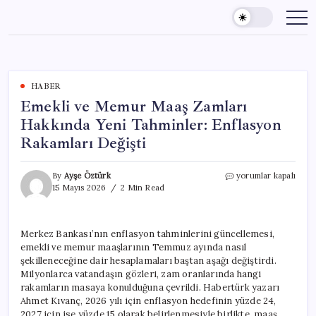
Skip
to
content
HABER
Emekli ve Memur Maaş Zamları
Hakkında Yeni Tahminler: Enflasyon
Rakamları Değişti
Emekli
By
Ayşe Öztürk
yorumlar kapalı
ve
15 Mayıs 2026
2 Min Read
Memur
Maaş
Zamları
Merkez Bankası’nın enflasyon tahminlerini güncellemesi,
Hakkında
emekli ve memur maaşlarının Temmuz ayında nasıl
Yeni
Tahminler:
şekilleneceğine dair hesaplamaları baştan aşağı değiştirdi.
Enflasyon
Milyonlarca vatandaşın gözleri, zam oranlarında hangi
Rakamları
rakamların masaya konulduğuna çevrildi. Habertürk yazarı
Değişti
Ahmet Kıvanç, 2026 yılı için enflasyon hedefinin yüzde 24,
için
2027 için ise yüzde 15 olarak belirlenmesiyle birlikte, maaş