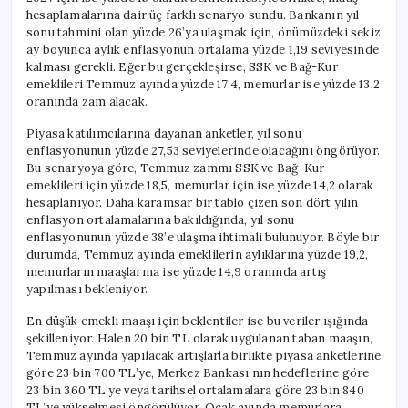
hesaplamalarına dair üç farklı senaryo sundu. Bankanın yıl
sonu tahmini olan yüzde 26’ya ulaşmak için, önümüzdeki sekiz
ay boyunca aylık enflasyonun ortalama yüzde 1,19 seviyesinde
kalması gerekli. Eğer bu gerçekleşirse, SSK ve Bağ-Kur
emeklileri Temmuz ayında yüzde 17,4, memurlar ise yüzde 13,2
oranında zam alacak.
Piyasa katılımcılarına dayanan anketler, yıl sonu
enflasyonunun yüzde 27,53 seviyelerinde olacağını öngörüyor.
Bu senaryoya göre, Temmuz zammı SSK ve Bağ-Kur
emeklileri için yüzde 18,5, memurlar için ise yüzde 14,2 olarak
hesaplanıyor. Daha karamsar bir tablo çizen son dört yılın
enflasyon ortalamalarına bakıldığında, yıl sonu
enflasyonunun yüzde 38’e ulaşma ihtimali bulunuyor. Böyle bir
durumda, Temmuz ayında emeklilerin aylıklarına yüzde 19,2,
memurların maaşlarına ise yüzde 14,9 oranında artış
yapılması bekleniyor.
En düşük emekli maaşı için beklentiler ise bu veriler ışığında
şekilleniyor. Halen 20 bin TL olarak uygulanan taban maaşın,
Temmuz ayında yapılacak artışlarla birlikte piyasa anketlerine
göre 23 bin 700 TL’ye, Merkez Bankası’nın hedeflerine göre
23 bin 360 TL’ye veya tarihsel ortalamalara göre 23 bin 840
TL’ye yükselmesi öngörülüyor. Ocak ayında memurlara