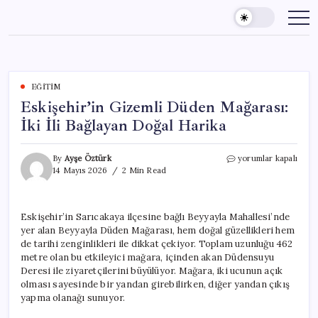
Skip
to
content
EĞITIM
Eskişehir’in Gizemli Düden Mağarası:
İki İli Bağlayan Doğal Harika
Eskişehir’in
By
Ayşe Öztürk
yorumlar kapalı
Gizemli
14 Mayıs 2026
2 Min Read
Düden
Mağarası:
İki
Eskişehir’in Sarıcakaya ilçesine bağlı Beyyayla Mahallesi’nde
İli
yer alan Beyyayla Düden Mağarası, hem doğal güzellikleri hem
Bağlayan
Doğal
de tarihi zenginlikleri ile dikkat çekiyor. Toplam uzunluğu 462
Harika
metre olan bu etkileyici mağara, içinden akan Düdensuyu
için
Deresi ile ziyaretçilerini büyülüyor. Mağara, iki ucunun açık
olması sayesinde bir yandan girebilirken, diğer yandan çıkış
yapma olanağı sunuyor.