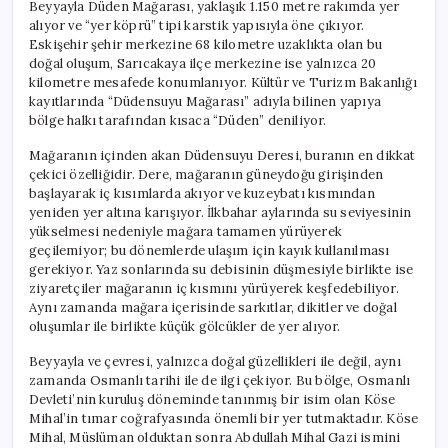
Beyyayla Düden Mağarası, yaklaşık 1.150 metre rakımda yer
alıyor ve “yer köprü” tipi karstik yapısıyla öne çıkıyor.
Eskişehir şehir merkezine 68 kilometre uzaklıkta olan bu
doğal oluşum, Sarıcakaya ilçe merkezine ise yalnızca 20
kilometre mesafede konumlanıyor. Kültür ve Turizm Bakanlığı
kayıtlarında “Düdensuyu Mağarası” adıyla bilinen yapıya
bölge halkı tarafından kısaca “Düden” deniliyor.
Mağaranın içinden akan Düdensuyu Deresi, buranın en dikkat
çekici özelliğidir. Dere, mağaranın güneydoğu girişinden
başlayarak iç kısımlarda akıyor ve kuzeybatı kısmından
yeniden yer altına karışıyor. İlkbahar aylarında su seviyesinin
yükselmesi nedeniyle mağara tamamen yürüyerek
geçilemiyor; bu dönemlerde ulaşım için kayık kullanılması
gerekiyor. Yaz sonlarında su debisinin düşmesiyle birlikte ise
ziyaretçiler mağaranın iç kısmını yürüyerek keşfedebiliyor.
Aynı zamanda mağara içerisinde sarkıtlar, dikitler ve doğal
oluşumlar ile birlikte küçük gölcükler de yer alıyor.
Beyyayla ve çevresi, yalnızca doğal güzellikleri ile değil, aynı
zamanda Osmanlı tarihi ile de ilgi çekiyor. Bu bölge, Osmanlı
Devleti’nin kuruluş döneminde tanınmış bir isim olan Köse
Mihal’in tımar coğrafyasında önemli bir yer tutmaktadır. Köse
Mihal, Müslüman olduktan sonra Abdullah Mihal Gazi ismini