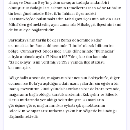
almış ve Osman Bey’in yakın savaş arkadaşlarından biri
olmuştur. Mihaloğulları ailesinin temellerini atan Köse Mihal’in
türbesi günümüzde Bilecik’in İnhisar ilçesindeki
Harmanköy’de bulunmaktadır. Mihalgazi ilçesinin adı da Gazi
Mihal’den gelmektedir; aynı zamanda Mihalıççık ilçesinin ismi
de bu aileyle bağlantılıdır.
Sarıcakaya’nın tarihi kökleri Roma dönemine kadar
uzanmaktadır. Roma döneminde “Linde” olarak bilinen bu
bölge, Cumhuriyet öncesinde Türk döneminde “Burnaklar”
adıyla anılmaktaydı. 17 Nisan 1957’de çıkarılan kanunla
“Sarıcakaya” ismi verilmiş ve 1958 yılında ilçe statüsü
kazanmıştır.
Bölge halkı arasında, mağaranın bir ucunun Eskişehir’e, diğer
ucunun ise Bolu’ya açıldığına dair uzun yıllardır süregelen bir
inanış mevcuttur. 2005 yılında hazırlanan bir doktora tezinde,
mağaranın bağlı olduğu karstik sistemin Eskişehir ve Bilecik
illeri sınırlarında yer aldığı belirtilmiştir. Uzmanların
görüşüne göre, mağaranın kuzeybatı çıkış noktasının
Bilecik’in Yenipazar sınırlarına yakın bir bölgede bulunduğu
düşünülmektedir.