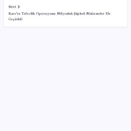
Next
Kars’ta Tefecilik Operasyonu: Milyonluk Şüpheli Malzemeler Ele
Geçirildi
SON YAZILAR
Vatan aynı, kan aynı, hak farklı
Tuzla’da ‘Millet İradesine Saygı’ yürüyüşü… Özgür
Çelik ne olduğunu tek tek anlattı: ‘İBB 40 milyarlık
yolsuzluğun altına, hırsızlığın altına niye imza atsın?’
Araştırmacılar, kanser hücrelerinin bağışıklıktan