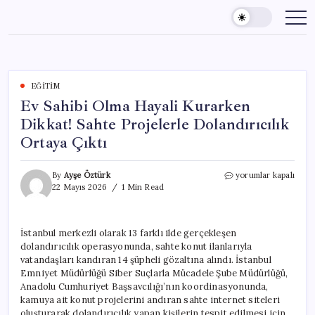
Skip
to
content
EĞITIM
Ev Sahibi Olma Hayali Kurarken
Dikkat! Sahte Projelerle Dolandırıcılık
Ortaya Çıktı
Ev
By
Ayşe Öztürk
yorumlar kapalı
Sahibi
22 Mayıs 2026
1 Min Read
Olma
Hayali
Kurarken
İstanbul merkezli olarak 13 farklı ilde gerçekleşen
Dikkat!
dolandırıcılık operasyonunda, sahte konut ilanlarıyla
Sahte
Projelerle
vatandaşları kandıran 14 şüpheli gözaltına alındı. İstanbul
Dolandırıcılık
Emniyet Müdürlüğü Siber Suçlarla Mücadele Şube Müdürlüğü,
Ortaya
Anadolu Cumhuriyet Başsavcılığı’nın koordinasyonunda,
Çıktı
kamuya ait konut projelerini andıran sahte internet siteleri
için
oluşturarak dolandırıcılık yapan kişilerin tespit edilmesi için