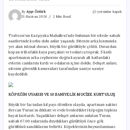
Evcil
By
Ayşe Öztürk
yorumlar kapalı
köpeğin
21 Haziran 2026
2 Min Read
uyarısı
faciayı
önledi!
Trabzon’un Karşıyaka Mahallesi’nde bulunan bir sitede sabah
Çocuğunu
saatlerinde korku dolu anlar yaşandı. Sitenin arka kısmında
10
saniye
yer alan istinat duvarı, büyük bir gürültüyle çöktü. Duvardan
farkla
kopan irili ufaklı kaya parçaları ve tonlarca toprak, 5 katlı
molozların
apartmanın arka cephesine doğru kayarak alt katlardaki
arasından
evlerin camlarını kırdı ve odaların içine doldu. Dehşet anları,
aldı
sitenin güvenlik kameraları tarafından saniye saniye
için
kaydedildi.
KÖPEĞİN UYARISI VE 10 SANIYELİK MUCİZE KURTULUŞ
Büyük bir faciadan kıl payı dönülen olayda, apartman sakini
Sercan Turan’ın dikkati ve evde besledikleri köpeğin tepkisi
hayat kurtardı. Yaşadıkları dehşet anlarını anlatan Turan,
sabah 07.00 sularında duydukları gürültüyü önce gök
gürültüsü sandıklarını belirtti. Köpeklerinin huysuzlanması