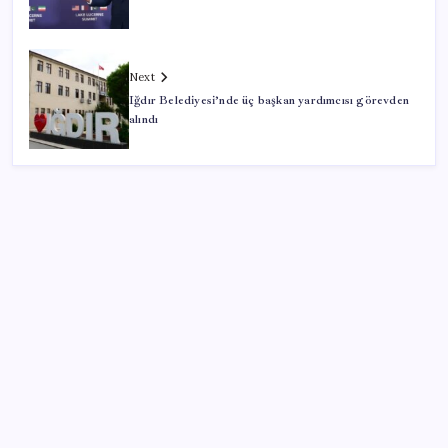
Next
Iğdır Belediyesi’nde üç başkan yardımcısı görevden
alındı
SON YAZILAR
Sürekli maddi sorun yaşayan insanların beyni daha
çabuk yaşlanabiliyor: ‘Beyin de yoruluyor’