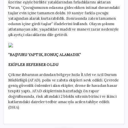
üzerine eşiyle birlikte yataklarından fırladıklarını aktaran
Turan, “Çocuğumuzun odasına gidecekken istinat duvarındaki
taşlar evin içine tamamen doldu. 10 saniye farkla çocuğu
yatağından alarak kurtarabildik. Sonrasında zaten tamamen
odanın içine girdi taşlar” ifadelerini kullandı. Olayın şokunu
atlatamayan aile, yaşadıkları maddi ve manevi zarar nedeniyle
şikayetçi olacaklarını dile getirdi.
“BAŞVURU YAPTIK, SONUÇ ALAMADIK”
EKİPLER SEFERBER OLDU
Çökme ihbarının ardından bölgeye hızla İl Afet ve Acil Durum
Müdürlüğü (AFAD), polis ve zabıta ekipleri sevk edildi. Çevrede
geniş güvenlik önlemleri alan ekipler, drone ile havadan hasar
tespiti yaptı. AFAD ekiplerinin hazırladığı ön rapor
doğrultusunda, risk altındaki 2 bloklu sitenin birinci ve ikinci
katlarındaki daireler tedbir amacıyla acilen tahliye edildi.
(DHA)