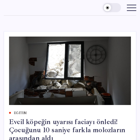
Skip
to
content
EĞITIM
Evcil köpeğin uyarısı faciayı önledi!
Çocuğunu 10 saniye farkla molozların
arasından aldı