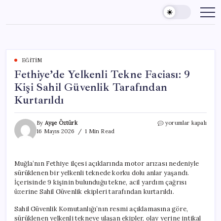
Skip
to
content
EĞITIM
Fethiye’de Yelkenli Tekne Faciası: 9
Kişi Sahil Güvenlik Tarafından
Kurtarıldı
Fethiye’de
By
Ayşe Öztürk
yorumlar kapalı
Yelkenli
16 Mayıs 2026
1 Min Read
Tekne
Faciası:
9
Muğla’nın Fethiye ilçesi açıklarında motor arızası nedeniyle
Kişi
sürüklenen bir yelkenli teknede korku dolu anlar yaşandı.
Sahil
Güvenlik
İçerisinde 9 kişinin bulunduğu tekne, acil yardım çağrısı
Tarafından
üzerine Sahil Güvenlik ekipleri tarafından kurtarıldı.
Kurtarıldı
için
Sahil Güvenlik Komutanlığı’nın resmi açıklamasına göre,
sürüklenen yelkenli tekneye ulaşan ekipler, olay yerine intikal