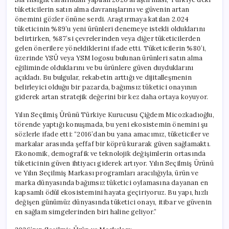
tüketicilerin satın alma davranışlarını ve güvenin artan
önemini gözler önüne serdi. Araştırmaya katılan 2.024
tüketicinin %89’u yeni ürünleri denemeye istekli olduklarını
belirtirken, %87’si çevrelerinden veya diğer tüketicilerden
gelen önerilere yöneldiklerini ifade etti. Tüketicilerin %80’i,
üzerinde YSÜ veya YSM logosu bulunan ürünleri satın alma
eğiliminde olduklarını ve bu ürünlere güven duyduklarını
açıkladı. Bu bulgular, rekabetin arttığı ve dijitalleşmenin
belirleyici olduğu bir pazarda, bağımsız tüketici onayının
giderek artan stratejik değerini bir kez daha ortaya koyuyor.
Yılın Seçilmiş Ürünü Türkiye Kurucusu Çiğdem Micozkadıoğlu,
törende yaptığı konuşmada, bu yeni ekosistemin önemini şu
sözlerle ifade etti: “2016’dan bu yana amacımız, tüketiciler ve
markalar arasında şeffaf bir köprü kurarak güven sağlamaktı.
Ekonomik, demografik ve teknolojik değişimlerin ortasında
tüketicinin güven ihtiyacı giderek artıyor. Yılın Seçilmiş Ürünü
ve Yılın Seçilmiş Markası programları aracılığıyla, ürün ve
marka dünyasında bağımsız tüketici oylamasına dayanan en
kapsamlı ödül ekosistemini hayata geçiriyoruz. Bu yapı, hızlı
değişen günümüz dünyasında tüketici onayı, itibar ve güvenin
en sağlam simgelerinden biri haline geliyor.”