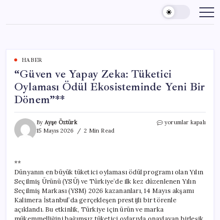
Skip
to
content
HABER
“Güven ve Yapay Zeka: Tüketici
Oylaması Ödül Ekosisteminde Yeni Bir
Dönem”**
“Güven
By
Ayşe Öztürk
yorumlar kapalı
ve
15 Mayıs 2026
2 Min Read
Yapay
Zeka:
Tüketici
**
Oylaması
Dünyanın en büyük tüketici oylaması ödül programı olan Yılın
Ödül
Ekosisteminde
Seçilmiş Ürünü (YSÜ) ve Türkiye’de ilk kez düzenlenen Yılın
Yeni
Seçilmiş Markası (YSM) 2026 kazananları, 14 Mayıs akşamı
Bir
Kalimera İstanbul’da gerçekleşen prestijli bir törenle
Dönem”**
açıklandı. Bu etkinlik, Türkiye için ürün ve marka
için
mükemmelliğini bağımsız tüketici oylarıyla onaylayan birleşik