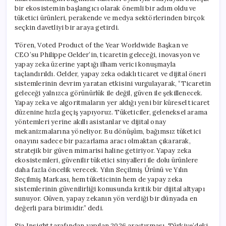
bir ekosistemin başlangıcı olarak önemli bir adım oldu ve
tüketici ürünleri, perakende ve medya sektörlerinden birçok
seçkin davetliyi bir araya getirdi.
Tören, Voted Product of the Year Worldwide Başkan ve
CEO’su Philippe Gelder’in, ticaretin geleceği, inovasyon ve
yapay zeka üzerine yaptığı ilham verici konuşmayla
taçlandırıldı. Gelder, yapay zeka odaklı ticaret ve dijital öneri
sistemlerinin devrim yaratan etkisini vurgulayarak, “Ticaretin
geleceği yalnızca görünürlük ile değil, güven ile şekillenecek.
Yapay zeka ve algoritmaların yer aldığı yeni bir küresel ticaret
düzenine hızla geçiş yapıyoruz. Tüketiciler, geleneksel arama
yöntemleri yerine akıllı asistanlar ve dijital onay
mekanizmalarına yöneliyor. Bu dönüşüm, bağımsız tüketici
onayını sadece bir pazarlama aracı olmaktan çıkararak,
stratejik bir güven mimarisi haline getiriyor. Yapay zeka
ekosistemleri, güvenilir tüketici sinyalleri ile dolu ürünlere
daha fazla öncelik verecek. Yılın Seçilmiş Ürünü ve Yılın
Seçilmiş Markası, hem tüketicinin hem de yapay zeka
sistemlerinin güvenilirliği konusunda kritik bir dijital altyapı
sunuyor. Güven, yapay zekanın yön verdiği bir dünyada en
değerli para birimidir.” dedi.
Sia Insight tarafından yapılan 2026 araştırması, Türkiye’deki