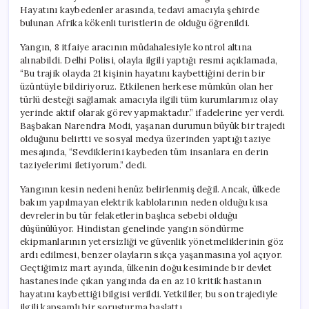
Hayatını kaybedenler arasında, tedavi amacıyla şehirde
bulunan Afrika kökenli turistlerin de olduğu öğrenildi.
Yangın, 8 itfaiye aracının müdahalesiyle kontrol altına
alınabildi. Delhi Polisi, olayla ilgili yaptığı resmi açıklamada,
“Bu trajik olayda 21 kişinin hayatını kaybettiğini derin bir
üzüntüyle bildiriyoruz. Etkilenen herkese mümkün olan her
türlü desteği sağlamak amacıyla ilgili tüm kurumlarımız olay
yerinde aktif olarak görev yapmaktadır.” ifadelerine yer verdi.
Başbakan Narendra Modi, yaşanan durumun büyük bir trajedi
olduğunu belirtti ve sosyal medya üzerinden yaptığı taziye
mesajında, “Sevdiklerini kaybeden tüm insanlara en derin
taziyelerimi iletiyorum.” dedi.
Yangının kesin nedeni henüz belirlenmiş değil. Ancak, ülkede
bakım yapılmayan elektrik kablolarının neden olduğu kısa
devrelerin bu tür felaketlerin başlıca sebebi olduğu
düşünülüyor. Hindistan genelinde yangın söndürme
ekipmanlarının yetersizliği ve güvenlik yönetmeliklerinin göz
ardı edilmesi, benzer olayların sıkça yaşanmasına yol açıyor.
Geçtiğimiz mart ayında, ülkenin doğu kesiminde bir devlet
hastanesinde çıkan yangında da en az 10 kritik hastanın
hayatını kaybettiği bilgisi verildi. Yetkililer, bu son trajediyle
ilgili kapsamlı bir soruşturma başlattı.