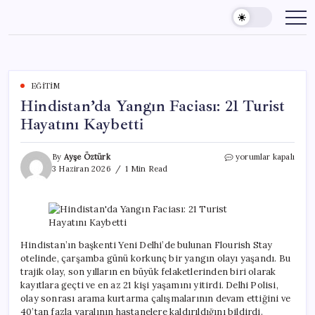
Skip
to
content
EĞITIM
Hindistan’da Yangın Faciası: 21 Turist
Hayatını Kaybetti
Hindistan’da
By
Ayşe Öztürk
yorumlar kapalı
Yangın
3 Haziran 2026
1 Min Read
Faciası:
21
Turist
Hayatını
Kaybetti
için
Hindistan’ın başkenti Yeni Delhi’de bulunan Flourish Stay
otelinde, çarşamba günü korkunç bir yangın olayı yaşandı. Bu
trajik olay, son yılların en büyük felaketlerinden biri olarak
kayıtlara geçti ve en az 21 kişi yaşamını yitirdi. Delhi Polisi,
olay sonrası arama kurtarma çalışmalarının devam ettiğini ve
40’tan fazla yaralının hastanelere kaldırıldığını bildirdi.