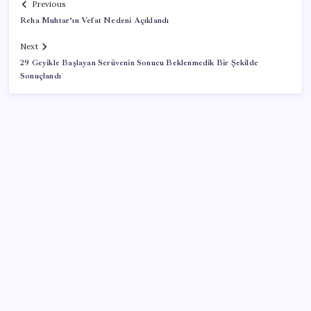
Previous
Reha Muhtar’ın Vefat Nedeni Açıklandı
Next
29 Geyikle Başlayan Serüvenin Sonucu Beklenmedik Bir Şekilde
Sonuçlandı
SON YAZILAR
Sürekli maddi sorun yaşayan insanların beyni daha
çabuk yaşlanabiliyor: ‘Beyin de yoruluyor’
Google Pixel Watch 5 Sızdırıldı: İşte Detaylar