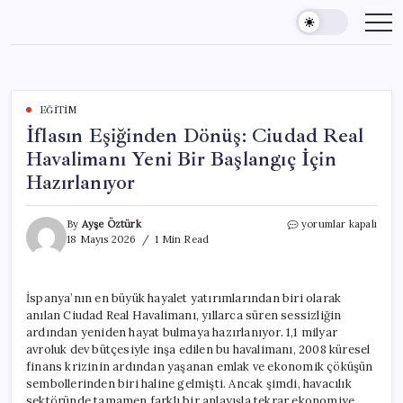
Skip
to
content
EĞITIM
İflasın Eşiğinden Dönüş: Ciudad Real
Havalimanı Yeni Bir Başlangıç İçin
Hazırlanıyor
İflasın
By
Ayşe Öztürk
yorumlar kapalı
Eşiğinden
18 Mayıs 2026
1 Min Read
Dönüş:
Ciudad
Real
İspanya’nın en büyük hayalet yatırımlarından biri olarak
Havalimanı
anılan Ciudad Real Havalimanı, yıllarca süren sessizliğin
Yeni
Bir
ardından yeniden hayat bulmaya hazırlanıyor. 1,1 milyar
Başlangıç
avroluk dev bütçesiyle inşa edilen bu havalimanı, 2008 küresel
İçin
finans krizinin ardından yaşanan emlak ve ekonomik çöküşün
Hazırlanıyor
sembollerinden biri haline gelmişti. Ancak şimdi, havacılık
için
sektöründe tamamen farklı bir anlayışla tekrar ekonomiye