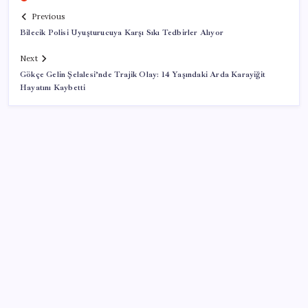
Previous
Bilecik Polisi Uyuşturucuya Karşı Sıkı Tedbirler Alıyor
Next
Gökçe Gelin Şelalesi’nde Trajik Olay: 14 Yaşındaki Arda Karayiğit
Hayatını Kaybetti
SON YAZILAR
ABD tarım dışı istihdam verisinde negatif sürpriz
Fed Başkanı’ndan piyasaları sarsacak mesaj:
Enflasyon artarsa faiz artırımı yeniden masaya