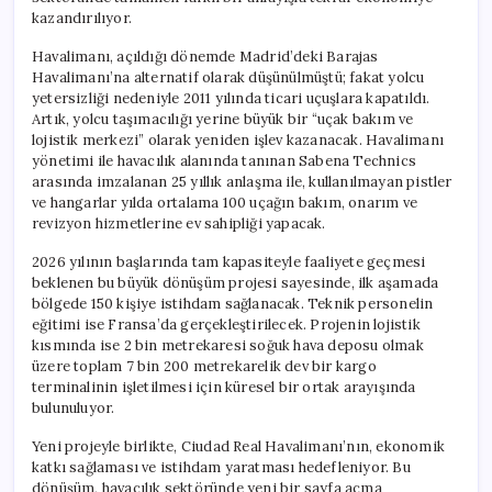
kazandırılıyor.
Havalimanı, açıldığı dönemde Madrid’deki Barajas
Havalimanı’na alternatif olarak düşünülmüştü; fakat yolcu
yetersizliği nedeniyle 2011 yılında ticari uçuşlara kapatıldı.
Artık, yolcu taşımacılığı yerine büyük bir “uçak bakım ve
lojistik merkezi” olarak yeniden işlev kazanacak. Havalimanı
yönetimi ile havacılık alanında tanınan Sabena Technics
arasında imzalanan 25 yıllık anlaşma ile, kullanılmayan pistler
ve hangarlar yılda ortalama 100 uçağın bakım, onarım ve
revizyon hizmetlerine ev sahipliği yapacak.
2026 yılının başlarında tam kapasiteyle faaliyete geçmesi
beklenen bu büyük dönüşüm projesi sayesinde, ilk aşamada
bölgede 150 kişiye istihdam sağlanacak. Teknik personelin
eğitimi ise Fransa’da gerçekleştirilecek. Projenin lojistik
kısmında ise 2 bin metrekaresi soğuk hava deposu olmak
üzere toplam 7 bin 200 metrekarelik dev bir kargo
terminalinin işletilmesi için küresel bir ortak arayışında
bulunuluyor.
Yeni projeyle birlikte, Ciudad Real Havalimanı’nın, ekonomik
katkı sağlaması ve istihdam yaratması hedefleniyor. Bu
dönüşüm, havacılık sektöründe yeni bir sayfa açma