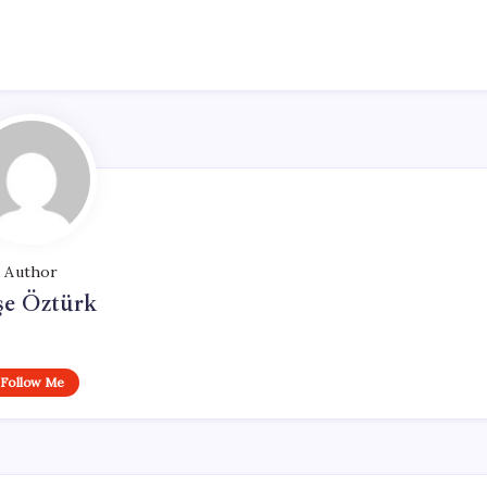
Author
şe Öztürk
Follow Me