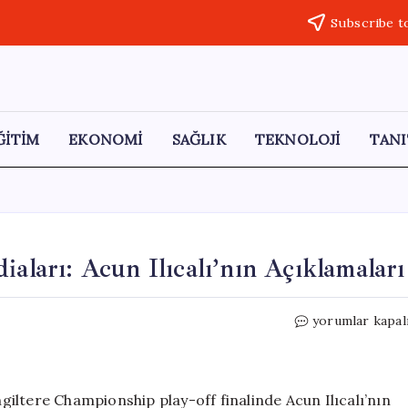
Subscribe t
ĞİTİM
EKONOMİ
SAĞLIK
TEKNOLOJİ
TANI
iaları: Acun Ilıcalı’nın Açıklamaları
İngiliz
yorumlar kapal
Futbolunda
Casusluk
İddiaları:
Acun
ngiltere Championship play-off finalinde Acun Ilıcalı’nın