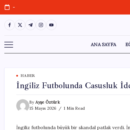
Skip
-
to
content
https://www.facebook.com/
https://twitter.com/
https://t.me/
https://www.instagram.com/
https://youtube.com/
ANA SAYFA
E
HABER
İngiliz Futbolunda Casusluk İdd
By
Ayşe Öztürk
15 Mayıs 2026
1 Min Read
İngiliz futbolunda büyük bir skandal patlak verdi. İ