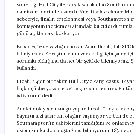
yönettiği Hull City ile karşılaşacak olan Southampto
camiasını derinden sarstı. Yarı finalde elenen M
sebebiyle, finalin ertelenmesi veya Southampton’ın 
komisyonun incelemesi altındaki bu ciddi durumla ilg
günü açıklaması bekleniyor.
Bu süreçte sessizliğini bozan Acun Ilıcalı, talkSPO
bilmiyorum. Soruşturma devam ettiği için şu an i
sorumlu olduğunu da net bir şekilde bilemiyoruz.
kullandı.
Ilıcalı, “Eğer bir takım Hull City’e karşı casusluk 
hiçbir şüphe yoksa, elbette çok sinirlenirim. Bu 
istiyorum” dedi.
Adalet anlayışına vurgu yapan Ilıcalı, “Hayatım b
hayatta sizi şaşırtan olaylar yaşanıyor ve ben de
Southampton’ın sahiplerini tanıdığını ve onların iyi
ekibin kimlerden oluştuğunu bilmiyorum. Eğer soru