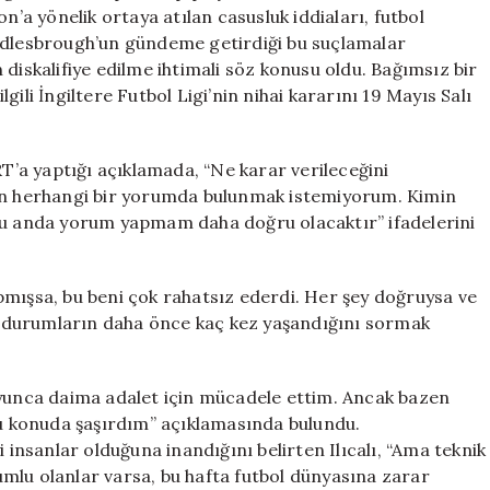
Ilıcalı’nın
n’a yönelik ortaya atılan casusluk iddiaları, futbol
Açıklamaları
iddlesbrough’un gündeme getirdiği bu suçlamalar
için
diskalifiye edilme ihtimali söz konusu oldu. Bağımsız bir
ili İngiltere Futbol Ligi’nin nihai kararını 19 Mayıs Salı
RT’a yaptığı açıklamada, “Ne karar verileceğini
çin herhangi bir yorumda bulunmak istemiyorum. Kimin
 Şu anda yorum yapmam daha doğru olacaktır” ifadelerini
yapmışsa, bu beni çok rahatsız ederdi. Her şey doğruysa ve
tür durumların daha önce kaç kez yaşandığını sormak
oyunca daima adalet için mücadele ettim. Ancak bazen
 bu konuda şaşırdım” açıklamasında bulundu.
 insanlar olduğuna inandığını belirten Ilıcalı, “Ama teknik
mlu olanlar varsa, bu hafta futbol dünyasına zarar