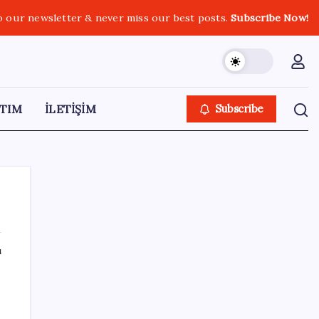
o our newsletter & never miss our best posts.
Subscribe Now!
TIM
İLETİŞİM
Subscribe
ı
SON YAZILAR
KKM bakiyesi düşüşünü sürdürdü: Son
haftada 34 milyon lira azaldı