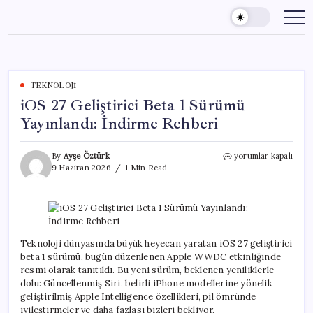
Skip
to
content
TEKNOLOJI
iOS 27 Geliştirici Beta 1 Sürümü
Yayınlandı: İndirme Rehberi
iOS
By
Ayşe Öztürk
yorumlar kapalı
27
9 Haziran 2026
1 Min Read
Geliştirici
Beta
1
Sürümü
Yayınlandı:
İndirme
Teknoloji dünyasında büyük heyecan yaratan iOS 27 geliştirici
Rehberi
beta 1 sürümü, bugün düzenlenen Apple WWDC etkinliğinde
için
resmi olarak tanıtıldı. Bu yeni sürüm, beklenen yeniliklerle
dolu: Güncellenmiş Siri, belirli iPhone modellerine yönelik
geliştirilmiş Apple Intelligence özellikleri, pil ömründe
iyileştirmeler ve daha fazlası bizleri bekliyor.