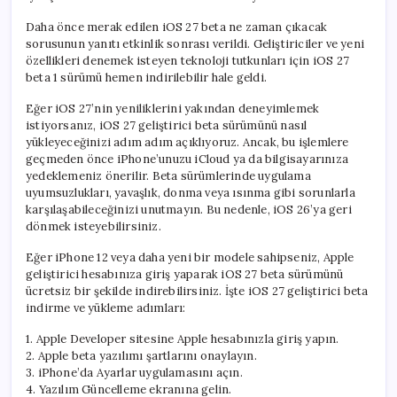
Daha önce merak edilen iOS 27 beta ne zaman çıkacak
sorusunun yanıtı etkinlik sonrası verildi. Geliştiriciler ve yeni
özellikleri denemek isteyen teknoloji tutkunları için iOS 27
beta 1 sürümü hemen indirilebilir hale geldi.
Eğer iOS 27’nin yeniliklerini yakından deneyimlemek
istiyorsanız, iOS 27 geliştirici beta sürümünü nasıl
yükleyeceğinizi adım adım açıklıyoruz. Ancak, bu işlemlere
geçmeden önce iPhone’unuzu iCloud ya da bilgisayarınıza
yedeklemeniz önerilir. Beta sürümlerinde uygulama
uyumsuzlukları, yavaşlık, donma veya ısınma gibi sorunlarla
karşılaşabileceğinizi unutmayın. Bu nedenle, iOS 26’ya geri
dönmek isteyebilirsiniz.
Eğer iPhone 12 veya daha yeni bir modele sahipseniz, Apple
geliştirici hesabınıza giriş yaparak iOS 27 beta sürümünü
ücretsiz bir şekilde indirebilirsiniz. İşte iOS 27 geliştirici beta
indirme ve yükleme adımları:
1. Apple Developer sitesine Apple hesabınızla giriş yapın.
2. Apple beta yazılımı şartlarını onaylayın.
3. iPhone’da Ayarlar uygulamasını açın.
4. Yazılım Güncelleme ekranına gelin.