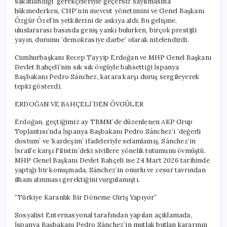
sakatlandığı’ gerekçeleriyle geçersiz sayılmasına
hükmederken, CHP’nin mevcut yönetimini ve Genel Başkanı
Özgür Özel’in yetkilerini de askıya aldı. Bu gelişme,
uluslararası basında geniş yankı bulurken, birçok prestijli
yayın, durumu ‘demokrasiye darbe’ olarak nitelendirdi.
Cumhurbaşkanı Recep Tayyip Erdoğan ve MHP Genel Başkanı
Devlet Bahçeli’nin sık sık övgüyle bahsettiği İspanya
Başbakanı Pedro Sánchez, karara karşı duruş sergileyerek
tepki gösterdi.
ERDOĞAN VE BAHÇELİ’DEN ÖVGÜLER
Erdoğan, geçtiğimiz ay TBMM’de düzenlenen AKP Grup
Toplantısı’nda İspanya Başbakanı Pedro Sánchez’i ‘değerli
dostum’ ve ‘kardeşim’ ifadeleriyle selamlamış, Sánchez’in
İsrail’e karşı Filistin’deki sivillere yönelik tutumunu övmüştü.
MHP Genel Başkanı Devlet Bahçeli ise 24 Mart 2026 tarihinde
yaptığı bir konuşmada, Sánchez’in onurlu ve cesur tavrından
ilham alınması gerektiğini vurgulamıştı.
“Türkiye Karanlık Bir Döneme Giriş Yapıyor”
Sosyalist Enternasyonal tarafından yapılan açıklamada,
İspanya Başbakanı Pedro Sánchez’in mutlak butlan kararının