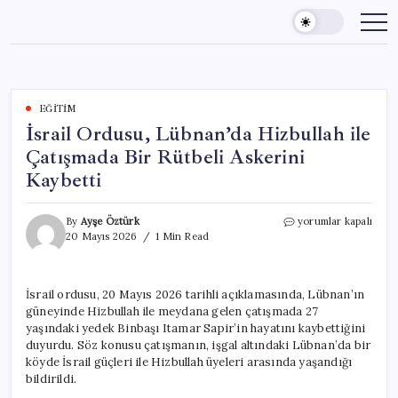
Skip
to
content
EĞITIM
İsrail Ordusu, Lübnan’da Hizbullah ile
Çatışmada Bir Rütbeli Askerini
Kaybetti
İsrail
By
Ayşe Öztürk
yorumlar kapalı
Ordusu,
20 Mayıs 2026
1 Min Read
Lübnan’da
Hizbullah
ile
İsrail ordusu, 20 Mayıs 2026 tarihli açıklamasında, Lübnan’ın
Çatışmada
güneyinde Hizbullah ile meydana gelen çatışmada 27
Bir
Rütbeli
yaşındaki yedek Binbaşı Itamar Sapir’in hayatını kaybettiğini
Askerini
duyurdu. Söz konusu çatışmanın, işgal altındaki Lübnan’da bir
Kaybetti
köyde İsrail güçleri ile Hizbullah üyeleri arasında yaşandığı
için
bildirildi.