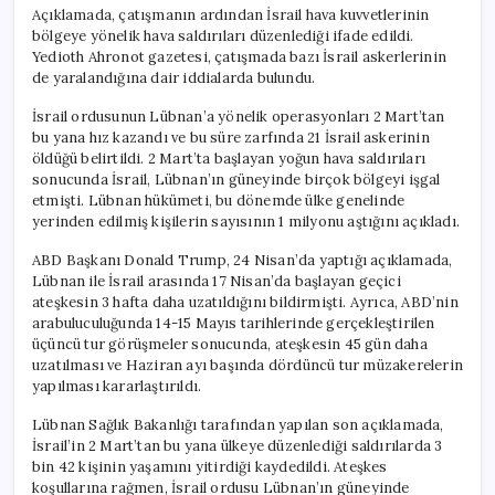
Açıklamada, çatışmanın ardından İsrail hava kuvvetlerinin
bölgeye yönelik hava saldırıları düzenlediği ifade edildi.
Yedioth Ahronot gazetesi, çatışmada bazı İsrail askerlerinin
de yaralandığına dair iddialarda bulundu.
İsrail ordusunun Lübnan’a yönelik operasyonları 2 Mart’tan
bu yana hız kazandı ve bu süre zarfında 21 İsrail askerinin
öldüğü belirtildi. 2 Mart’ta başlayan yoğun hava saldırıları
sonucunda İsrail, Lübnan’ın güneyinde birçok bölgeyi işgal
etmişti. Lübnan hükümeti, bu dönemde ülke genelinde
yerinden edilmiş kişilerin sayısının 1 milyonu aştığını açıkladı.
ABD Başkanı Donald Trump, 24 Nisan’da yaptığı açıklamada,
Lübnan ile İsrail arasında 17 Nisan’da başlayan geçici
ateşkesin 3 hafta daha uzatıldığını bildirmişti. Ayrıca, ABD’nin
arabuluculuğunda 14-15 Mayıs tarihlerinde gerçekleştirilen
üçüncü tur görüşmeler sonucunda, ateşkesin 45 gün daha
uzatılması ve Haziran ayı başında dördüncü tur müzakerelerin
yapılması kararlaştırıldı.
Lübnan Sağlık Bakanlığı tarafından yapılan son açıklamada,
İsrail’in 2 Mart’tan bu yana ülkeye düzenlediği saldırılarda 3
bin 42 kişinin yaşamını yitirdiği kaydedildi. Ateşkes
koşullarına rağmen, İsrail ordusu Lübnan’ın güneyinde