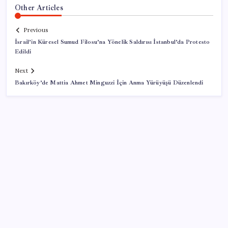
Other Articles
Previous
İsrail’in Küresel Sumud Filosu’na Yönelik Saldırısı İstanbul’da Protesto
Edildi
Next
Bakırköy’de Mattia Ahmet Minguzzi İçin Anma Yürüyüşü Düzenlendi
SON YAZILAR
Vatan aynı, kan aynı, hak farklı