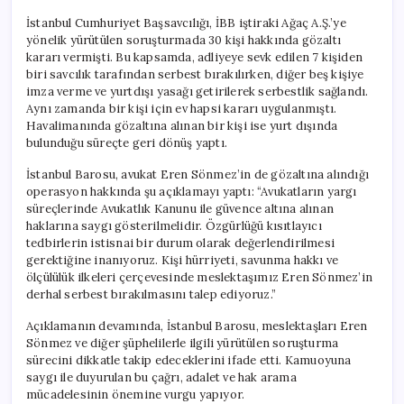
İstanbul Cumhuriyet Başsavcılığı, İBB iştiraki Ağaç A.Ş.’ye
yönelik yürütülen soruşturmada 30 kişi hakkında gözaltı
kararı vermişti. Bu kapsamda, adliyeye sevk edilen 7 kişiden
biri savcılık tarafından serbest bırakılırken, diğer beş kişiye
imza verme ve yurtdışı yasağı getirilerek serbestlik sağlandı.
Aynı zamanda bir kişi için ev hapsi kararı uygulanmıştı.
Havalimanında gözaltına alınan bir kişi ise yurt dışında
bulunduğu süreçte geri dönüş yaptı.
İstanbul Barosu, avukat Eren Sönmez’in de gözaltına alındığı
operasyon hakkında şu açıklamayı yaptı: “Avukatların yargı
süreçlerinde Avukatlık Kanunu ile güvence altına alınan
haklarına saygı gösterilmelidir. Özgürlüğü kısıtlayıcı
tedbirlerin istisnai bir durum olarak değerlendirilmesi
gerektiğine inanıyoruz. Kişi hürriyeti, savunma hakkı ve
ölçülülük ilkeleri çerçevesinde meslektaşımız Eren Sönmez’in
derhal serbest bırakılmasını talep ediyoruz.”
Açıklamanın devamında, İstanbul Barosu, meslektaşları Eren
Sönmez ve diğer şüphelilerle ilgili yürütülen soruşturma
sürecini dikkatle takip edeceklerini ifade etti. Kamuoyuna
saygı ile duyurulan bu çağrı, adalet ve hak arama
mücadelesinin önemine vurgu yapıyor.