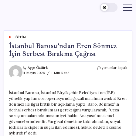
Skip
to
content
EĞITIM
İstanbul Barosu’ndan Eren Sönmez
İçin Serbest Bırakma Çağrısı
İstanbul
By
Ayşe Öztürk
yorumlar kapalı
Barosu’ndan
11 Mayıs 2026
1 Min Read
Eren
Sönmez
İçin
İstanbul Barosu, İstanbul Büyükşehir Belediyesi’ne (İBB)
Serbest
yönelik yapılan son operasyonda gözaltına alınan avukat Eren
Bırakma
Çağrısı
Sönmez ile ilgili kritik bir açıklama yaptı. Baro, Sönmez’in
için
derhal serbest bırakılması gerektiğini vurgulayarak, “Ceza
soruşturmalarında masumiyet hakkı, Anayasa’nın temel
güvencelerindendir. Yargısal denetime tabi olmadan, soyut
iddialarla kişilerin suçlu ilan edilmesi, hukuk devleti ilkesine
aykırıdır” dedi.