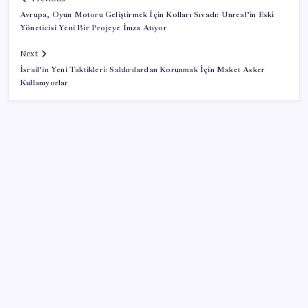
Avrupa, Oyun Motoru Geliştirmek İçin Kolları Sıvadı: Unreal’in Eski
Yöneticisi Yeni Bir Projeye İmza Atıyor
Next
İsrail’in Yeni Taktikleri: Saldırılardan Korunmak İçin Maket Asker
Kullanıyorlar
SON YAZILAR
Sürekli maddi sorun yaşayan insanların beyni daha
çabuk yaşlanabiliyor: ‘Beyin de yoruluyor’
Google Pixel Watch 5 Sızdırıldı: İşte Detaylar