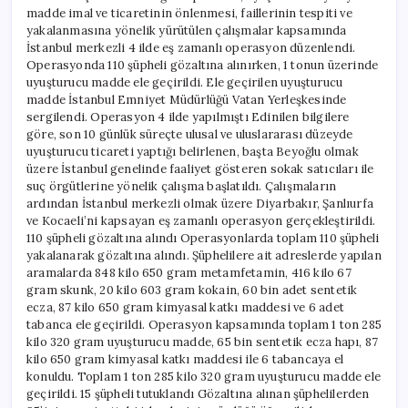
madde imal ve ticaretinin önlenmesi, faillerinin tespiti ve
yakalanmasına yönelik yürütülen çalışmalar kapsamında
İstanbul merkezli 4 ilde eş zamanlı operasyon düzenlendi.
Operasyonda 110 şüpheli gözaltına alınırken, 1 tonun üzerinde
uyuşturucu madde ele geçirildi. Ele geçirilen uyuşturucu
madde İstanbul Emniyet Müdürlüğü Vatan Yerleşkesinde
sergilendi. Operasyon 4 ilde yapılmıştı Edinilen bilgilere
göre, son 10 günlük süreçte ulusal ve uluslararası düzeyde
uyuşturucu ticareti yaptığı belirlenen, başta Beyoğlu olmak
üzere İstanbul genelinde faaliyet gösteren sokak satıcıları ile
suç örgütlerine yönelik çalışma başlatıldı. Çalışmaların
ardından İstanbul merkezli olmak üzere Diyarbakır, Şanlıurfa
ve Kocaeli’ni kapsayan eş zamanlı operasyon gerçekleştirildi.
110 şüpheli gözaltına alındı Operasyonlarda toplam 110 şüpheli
yakalanarak gözaltına alındı. Şüphelilere ait adreslerde yapılan
aramalarda 848 kilo 650 gram metamfetamin, 416 kilo 67
gram skunk, 20 kilo 603 gram kokain, 60 bin adet sentetik
ecza, 87 kilo 650 gram kimyasal katkı maddesi ve 6 adet
tabanca ele geçirildi. Operasyon kapsamında toplam 1 ton 285
kilo 320 gram uyuşturucu madde, 65 bin sentetik ecza hapı, 87
kilo 650 gram kimyasal katkı maddesi ile 6 tabancaya el
konuldu. Toplam 1 ton 285 kilo 320 gram uyuşturucu madde ele
geçirildi. 15 şüpheli tutuklandı Gözaltına alınan şüphelilerden