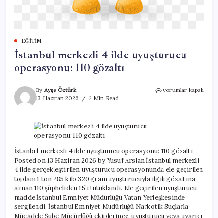
EĞITIM
İstanbul merkezli 4 ilde uyuşturucu
operasyonu: 110 gözaltı
İstanbul
By
Ayşe Öztürk
yorumlar kapalı
merkezli
13 Haziran 2026
2 Min Read
4
ilde
uyuşturucu
operasyonu:
110
gözaltı
İstanbul merkezli 4 ilde uyuşturucu operasyonu: 110 gözaltı
için
Posted on 13 Haziran 2026 by Yusuf Arslan İstanbul merkezli
4 ilde gerçekleştirilen uyuşturucu operasyonunda ele geçirilen
toplam 1 ton 285 kilo 320 gram uyuşturucuyla ilgili gözaltına
alınan 110 şüpheliden 15’i tutuklandı. Ele geçirilen uyuşturucu
madde İstanbul Emniyet Müdürlüğü Vatan Yerleşkesinde
sergilendi. İstanbul Emniyet Müdürlüğü Narkotik Suçlarla
Mücadele Şube Müdürlüğü ekiplerince, uyuşturucu veya uyarıcı