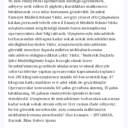
95’inin emniyetteki işlemlerinin sürdüğü öğrenilirken,
adliyeye sevk edilen 15 şüpheli çıkarıldıkları mahkemece
tutuklanarak ceza infaz kurumuna gönderildi. İstanbul
Emniyet Müdürü Selami Yıldız, sergiyi ziyaret etti Çalışmalara
katılan personeli tebrik eden İl Emniyet Müdürü Selami Yıldız
uyuşturucunun sergilendiği alanda basın mensuplarına
operasyonlara dair bilgi aktardı. Uyuşturucuyla mücadelede
torbacısından elebaşına kadar sokak sokak mücadelelerinin
sürdüğünü kaydeden Yıldız, uyuşturucuyla mücadelenin
güvenlik meselesi dışında milletin istikbalini koruma
mücadelesi olduğuna dikkat çekti. Yıldız, “Narkotik Suçlarla
Şube Müdürlüğümüz başta Beyoğlu olmak üzere
İstanbul’umuzun genelinde uluslararası ve ulusal düzeyde
zehir tacirlerine yapılan operasyonlar kapsamında toplam 1
ton 285 kilogram uyuşturucu madde 60 bin sentetik hap, 87
kilogram katkı maddesi ve 6 adet silah ele geçirilmiştir.
Operasyonlar sonrasında 110 şahıs gözaltına alınmış, 15 şahıs
tutuklanmış, 95 şahısın emniyetteki işlemleri devam
etmektedir. Uyuşturucu ile mücadelemiz torbacıdan satıcısına
kadar sokak sokak devam ediyor. Her zaman ifade ediyoruz;
bu bir güvenlik meselesidir, aynı zamanda milletimizin
istikbalini koruma meselesidir” diye konuştu. – İSTANBUL
Kaynak: İhlas Haber Ajansı