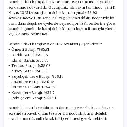
İstanbul’daki baraj doluluk oranları, İSKİ tarafından yapılan
açıklamada duyuruldu. Geçtiğimiz yılın aynı tarihinde, yani 11
Mayıs 2025’te barajların doluluk oranı yüzde 79,93
seviyesindeydi. Bu sene ise, yağışlardaki düşüş nedeniyle bu
oran daha düşük seviyelerde seyrediyor. İSKİ verilerine göre,
İstanbul genelinde baraj doluluk oranı bugün itibarıyla yüzde
72,02 olarak belirlendi.
İstanbul’daki barajların doluluk oranları şu şekildedir:
– Ömerli Barajı: %95,81
– Darlık Barajı: %91,76
– Elmalı Barajı: %95,83
– Terkos Barajı: %59,08
– Alibey Barajı: %66,63
– Büyükçekmece Barajı: %56,11
– Sazlıdere Barajı: %45,45
– Istrancalar Barajı: %43,5
– Kazandere Barajı: %58,7
– Pabuçdere Barajı: %58,91
İstanbul’un su kaynaklarının durumu, gelecekteki su ihtiyacı
açısından büyük önem taşıyor. Bu nedenle, baraj doluluk
oranlarının düzenli olarak takip edilmesi gerekmektedir.