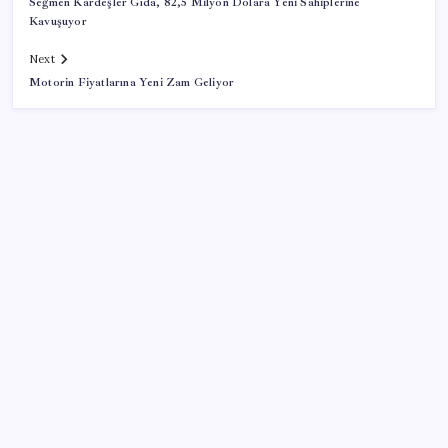
Seğmen Kardeşler Gıda, 82,5 Milyon Dolara Yeni Sahiplerine
Kavuşuyor
Next
Motorin Fiyatlarına Yeni Zam Geliyor
SON YAZILAR
Fed Başkanı’ndan piyasaları sarsacak mesaj:
Enflasyon artarsa faiz artırımı yeniden masaya
gelecek
Türkiye, Suudi Arabistan ve Pakistan üçlü savunma
anlaşması imzaladı