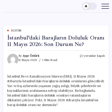
Skip
to
content
EĞITIM
İstanbul’daki Barajların Doluluk Oranı
11 Mayıs 2026: Son Durum Ne?
İstanbul’daki
By
Ayşe Öztürk
yorumlar kapalı
Barajların
11 Mayıs 2026
1 Min Read
Doluluk
Oranı
11
İstanbul Su ve Kanalizasyon İdaresi (İSKİ), 11 Mayıs 2026
Mayıs
itibarıyla İstanbul’daki barajların doluluk oranlarını güncelledi.
2026:
Son
Yaz ve kış aylarında yaşanan yağış azlığı, büyük şehirlerde su
Durum
kaynaklarının azalmasına sebep olabiliyor. Bu bağlamda,
Ne?
İstanbul’daki barajların doluluk oranları vatandaşların
için
dikkatini çekiyor. Peki, 11 Mayıs 2026 itibarıyla İstanbul’un
baraj doluluk oranı ne durumda?