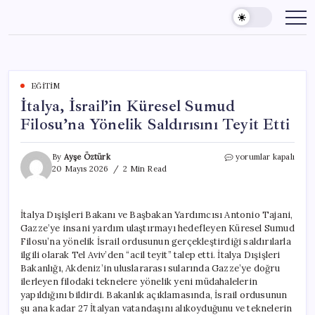
Skip
to
content
EĞITIM
İtalya, İsrail’in Küresel Sumud
Filosu’na Yönelik Saldırısını Teyit Etti
İtalya,
By
Ayşe Öztürk
yorumlar kapalı
İsrail’in
20 Mayıs 2026
2 Min Read
Küresel
Sumud
Filosu’na
İtalya Dışişleri Bakanı ve Başbakan Yardımcısı Antonio Tajani,
Yönelik
Gazze’ye insani yardım ulaştırmayı hedefleyen Küresel Sumud
Saldırısını
Teyit
Filosu’na yönelik İsrail ordusunun gerçekleştirdiği saldırılarla
Etti
ilgili olarak Tel Aviv’den “acil teyit” talep etti. İtalya Dışişleri
için
Bakanlığı, Akdeniz’in uluslararası sularında Gazze’ye doğru
ilerleyen filodaki teknelere yönelik yeni müdahalelerin
yapıldığını bildirdi. Bakanlık açıklamasında, İsrail ordusunun
şu ana kadar 27 İtalyan vatandaşını alıkoyduğunu ve teknelerin