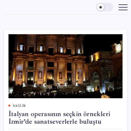
Skip
to
content
SAĞLIK
İtalyan operasının seçkin örnekleri
İzmir’de sanatseverlerle buluştu