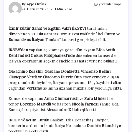
İtalyan
By
Ayşe Öztürk
yorumlar kapalı
operasının
24 Haziran 2026
1 Min Read
seçkin
örnekleri
İzmir’de
İzmir Kültür Sanat ve Eğitim Vakfı (İKSEV)
tarafından
sanatseverlerle
düzenlenen 39. Uluslararası İzmir Festivali’nde
“Bel Canto ve
buluştu
için
Romantizm: İtalyan Tınıları”
konseri gerçekleştirildi.
İKSEV’den
yapılan açıklamaya göre, dün akşam
Efes Antik
Kenti’ndeki Celsus Kütüphanesi’nde
düzenlenen konserde,
İtalyan operasının seçkin örnekleri sanatseverlerle buluştu.
Gioachino Rossini, Gaetano Donizetti, Vincenzo Bellini,
Giuseppe Verdi ve Giacomo Puccini’nin
eserlerinden oluşan
programda dinleyiciler, İtalyan operasının 19. yüzyıldaki altın
çağından
Verismo
akımına uzanan müzikal bir yolculuğa çıktı.
Konserde soprano
Anna Cimmarrusti
ve
Sara Minieri
ile
tenor
Lorenzo Martelli
ve bariton
Nicola Farnesi
sahne aldı.
Sanatçılara piyanist
Alessandro Zilioli
eşlik etti.
İKSEV Yönetim Kurulu Başkanı Filiz Eczacıbaşı Sarper,
konserin ardından İzmir İtalya Konsolosu
Daniele Bianchi’ye
teşekkür plaketi verdi.