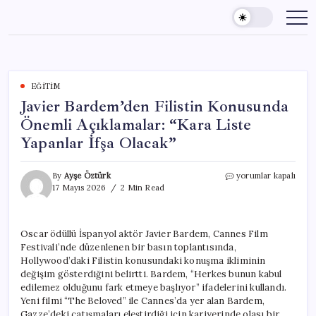
Skip
to
content
EĞITIM
Javier Bardem’den Filistin Konusunda
Önemli Açıklamalar: “Kara Liste
Yapanlar İfşa Olacak”
Javier
By
Ayşe Öztürk
yorumlar kapalı
Bardem’den
17 Mayıs 2026
2 Min Read
Filistin
Konusunda
Önemli
Oscar ödüllü İspanyol aktör Javier Bardem, Cannes Film
Açıklamalar:
Festivali’nde düzenlenen bir basın toplantısında,
“Kara
Liste
Hollywood’daki Filistin konusundaki konuşma ikliminin
Yapanlar
değişim gösterdiğini belirtti. Bardem, “Herkes bunun kabul
İfşa
edilemez olduğunu fark etmeye başlıyor” ifadelerini kullandı.
Olacak”
Yeni filmi “The Beloved” ile Cannes’da yer alan Bardem,
için
Gazze’deki çatışmaları eleştirdiği için kariyerinde olası bir