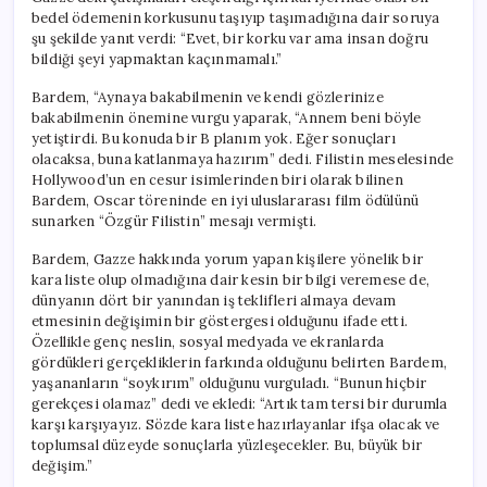
bedel ödemenin korkusunu taşıyıp taşımadığına dair soruya
şu şekilde yanıt verdi: “Evet, bir korku var ama insan doğru
bildiği şeyi yapmaktan kaçınmamalı.”
Bardem, “Aynaya bakabilmenin ve kendi gözlerinize
bakabilmenin önemine vurgu yaparak, “Annem beni böyle
yetiştirdi. Bu konuda bir B planım yok. Eğer sonuçları
olacaksa, buna katlanmaya hazırım” dedi. Filistin meselesinde
Hollywood’un en cesur isimlerinden biri olarak bilinen
Bardem, Oscar töreninde en iyi uluslararası film ödülünü
sunarken “Özgür Filistin” mesajı vermişti.
Bardem, Gazze hakkında yorum yapan kişilere yönelik bir
kara liste olup olmadığına dair kesin bir bilgi veremese de,
dünyanın dört bir yanından iş teklifleri almaya devam
etmesinin değişimin bir göstergesi olduğunu ifade etti.
Özellikle genç neslin, sosyal medyada ve ekranlarda
gördükleri gerçekliklerin farkında olduğunu belirten Bardem,
yaşananların “soykırım” olduğunu vurguladı. “Bunun hiçbir
gerekçesi olamaz” dedi ve ekledi: “Artık tam tersi bir durumla
karşı karşıyayız. Sözde kara liste hazırlayanlar ifşa olacak ve
toplumsal düzeyde sonuçlarla yüzleşecekler. Bu, büyük bir
değişim.”