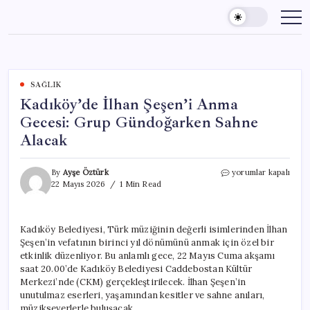
Skip
to
content
SAĞLIK
Kadıköy’de İlhan Şeşen’i Anma
Gecesi: Grup Gündoğarken Sahne
Alacak
Kadıköy’de
By
Ayşe Öztürk
yorumlar kapalı
İlhan
22 Mayıs 2026
1 Min Read
Şeşen’i
Anma
Gecesi:
Kadıköy Belediyesi, Türk müziğinin değerli isimlerinden İlhan
Grup
Şeşen’in vefatının birinci yıl dönümünü anmak için özel bir
Gündoğarken
Sahne
etkinlik düzenliyor. Bu anlamlı gece, 22 Mayıs Cuma akşamı
Alacak
saat 20.00’de Kadıköy Belediyesi Caddebostan Kültür
için
Merkezi’nde (CKM) gerçekleştirilecek. İlhan Şeşen’in
unutulmaz eserleri, yaşamından kesitler ve sahne anıları,
müzikseverlerle buluşacak.