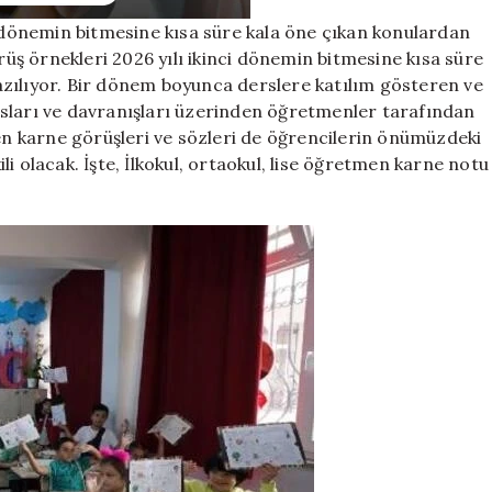
anlamlı,
. dönemin bitmesine kısa süre kala öne çıkan konulardan
motive
örüş örnekleri 2026 yılı ikinci dönemin bitmesine kısa süre
edici,
duygusal
zılıyor. Bir dönem boyunca derslere katılım gösteren ve
karne
nsları ve davranışları üzerinden öğretmenler tarafından
görüşleri!
men karne görüşleri ve sözleri de öğrencilerin önümüzdeki
için
i olacak. İşte, İlkokul, ortaokul, lise öğretmen karne notu