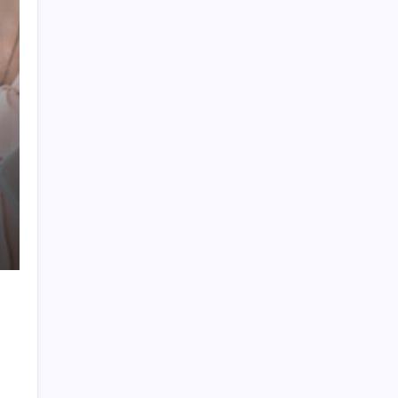
Vatan aynı, kan aynı, hak farklı
Tuzla’da ‘Millet İradesine Saygı’ yürüyüşü…
Özgür Çelik ne olduğunu tek tek anlattı:
‘İBB 40 milyarlık yolsuzluğun altına,
hırsızlığın altına niye imza atsın?’
Araştırmacılar, kanser hücrelerinin
bağışıklıktan kaçış mekanizmasını ortaya
çıkardı
BDDK’dan bankacılık sektörüne kredi freni:
Oranlar yeniden belirlendi!
Kemal Kılıçdaroğlu 3 yıl sonra CHP’nin
Meclis kürsüsünde: ‘Hiç kimse endişe
etmesin’
DEM Parti’den ‘Çerçeve Yasa’ öncesi kritik
grup toplantısı: ‘Yeni bir dönemin eşiğidir
bu yasa’
Bakan Bolat: Tüm zamanların en yüksek