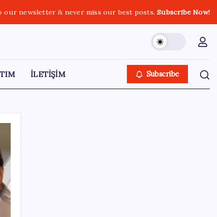
o our newsletter & never miss our best posts.
Subscribe Now!
TIM
İLETİŞİM
Subscribe
SON YAZILAR
KKM bakiyesi düşüşünü sürdürdü: Son
haftada 34 milyon lira azaldı