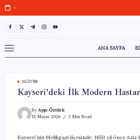
Skip
-
to
content
https://www.facebook.com/
https://twitter.com/
https://t.me/
https://www.instagram.com/
https://youtube.com/
ANA SAYFA
E
EĞITIM
Kayseri’deki İlk Modern Hasta
By
Ayşe Öztürk
15 Mayıs 2026
2 Min Read
Kayseri’nin Melikgazi ilçesinde, 1650 yıl önce Aziz 