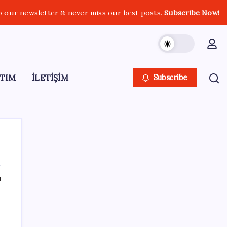
o our newsletter & never miss our best posts.
Subscribe Now!
TIM
İLETİŞİM
Subscribe
ı
SON YAZILAR
Vatan aynı, kan aynı, hak farklı