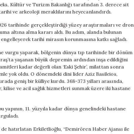
Koruma
ks, Kültür ve Turizm Bakanlığı tarafından 3. derece sit
Altına
 tarihi ve arkeoloji meraklılarını heyecanlandırdı.
Alındı
için
026 tarihinde gerçekleştirdiği yüzey araştırmaları ve dron
uma altına alma kararı aldı. Bu adım, alanda bulunan
ni engelleyerek tarihi mirasın korunmasına katkı sağladı.
ine vurgu yaparak, bölgenin dünya tıp tarihinde bir dönüm
raş’ta yaşanan büyük depremin ardından inşa edildiğini
iramitleri kadar değerli olan ‘Eski Şehir’, milattan sonra
le yok oldu. O dönemdeki dini lider Aziz Basileios,
da geniş bir külliye kurdu. 368-373 yılları arasında,
r, kilise ve acil sağlık hizmetleri sunmak üzere iki hastane
 bu yapının, 11. yüzyıla kadar dünya genelindeki hastane
urguladı.
de hatırlatan Erkiletlioğlu, “Demirören Haber Ajansı ile