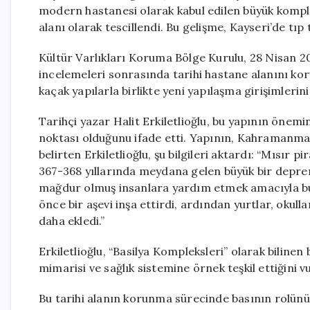
modern hastanesi olarak kabul edilen büyük komple
alanı olarak tescillendi. Bu gelişme, Kayseri’de tıp
Kültür Varlıkları Koruma Bölge Kurulu, 28 Nisan 2
incelemeleri sonrasında tarihi hastane alanını kor
kaçak yapılarla birlikte yeni yapılaşma girişimleri
Tarihçi yazar Halit Erkiletlioğlu, bu yapının önem
noktası olduğunu ifade etti. Yapının, Kahramanma
belirten Erkiletlioğlu, şu bilgileri aktardı: “Mısır p
367-368 yıllarında meydana gelen büyük bir deprem
mağdur olmuş insanlara yardım etmek amacıyla bura
önce bir aşevi inşa ettirdi, ardından yurtlar, okulla
daha ekledi.”
Erkiletlioğlu, “Basilya Kompleksleri” olarak bilinen
mimarisi ve sağlık sistemine örnek teşkil ettiğini v
Bu tarihi alanın korunma sürecinde basının rolünü 