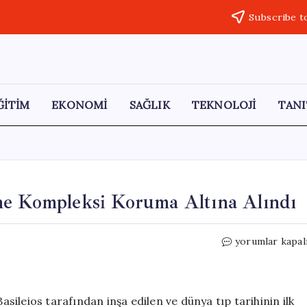
Subscribe t
ĞİTİM
EKONOMİ
SAĞLIK
TEKNOLOJİ
TANI
ne Kompleksi Koruma Altına Alındı
Kayseri’deki
yorumlar kapal
İlk
Modern
Hastane
Kompleksi
Basileios tarafından inşa edilen ve dünya tıp tarihinin ilk