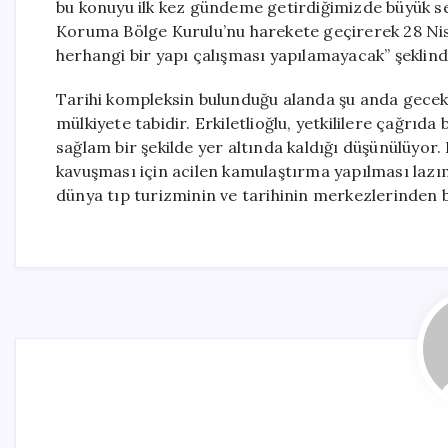
bu konuyu ilk kez gündeme getirdiğimizde büyük ses
Koruma Bölge Kurulu’nu harekete geçirerek 28 Nis
herhangi bir yapı çalışması yapılamayacak” şeklin
Tarihi kompleksin bulunduğu alanda şu anda geceko
mülkiyete tabidir. Erkiletlioğlu, yetkililere çağrıd
sağlam bir şekilde yer altında kaldığı düşünülüyor
kavuşması için acilen kamulaştırma yapılması lazı
dünya tıp turizminin ve tarihinin merkezlerinden bir