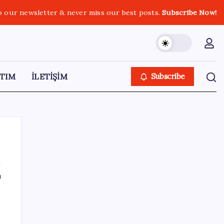
o our newsletter & never miss our best posts.
Subscribe Now!
TIM
İLETİŞİM
Subscribe
ı
SON YAZILAR
Tuzla’da ‘Millet İradesine Saygı’ yürüyüşü…
Özgür Çelik ne olduğunu tek tek anlattı: