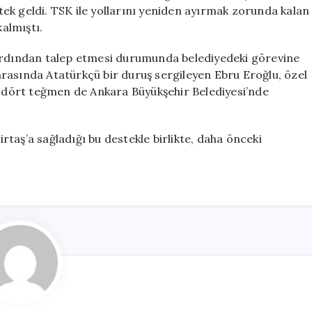
Vermeye
ek geldi. TSK ile yollarını yeniden ayırmak zorunda kalan
Devam
almıştı.
Ediyor
için
dından talep etmesi durumunda belediyedeki görevine
rasında Atatürkçü bir duruş sergileyen Ebru Eroğlu, özel
er dört teğmen de Ankara Büyükşehir Belediyesi’nde
taş’a sağladığı bu destekle birlikte, daha önceki