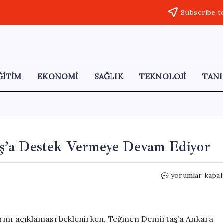
Subscribe t
ĞİTİM
EKONOMİ
SAĞLIK
TEKNOLOJİ
TANI
ş’a Destek Vermeye Devam Ediyor
Mansur
yorumlar kapal
Yavaş,
Teğmen
Demirtaş’a
Destek
arını açıklaması beklenirken, Teğmen Demirtaş’a Ankara