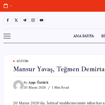
Skip
-
to
content
https://www.facebook.com/
https://twitter.com/
https://t.me/
https://www.instagram.com/
https://youtube.com/
ANA SAYFA
E
EĞITIM
Mansur Yavaş, Teğmen Demirta
By
Ayşe Öztürk
20 Mayıs 2026
1 Min Read
20 Mayıs 2026’da, İstinaf mahkemesinin nihai kar