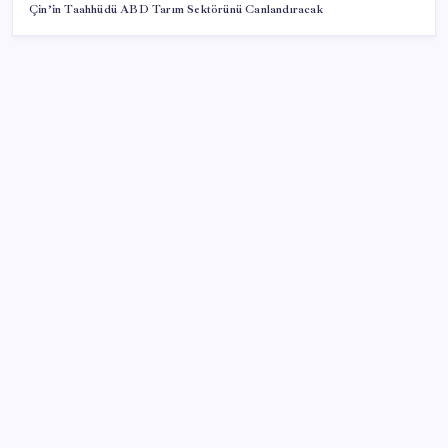
Çin’in Taahhüdü ABD Tarım Sektörünü Canlandıracak
SON YAZILAR
Sürekli maddi sorun yaşayan insanların beyni daha
çabuk yaşlanabiliyor: ‘Beyin de yoruluyor’
Google Pixel Watch 5 Sızdırıldı: İşte Detaylar
Citi, üçüncü çeyrek petrol tahminini yükseltti
ABD tarım dışı istihdam verisinde negatif sürpriz
Fed Başkanı’ndan piyasaları sarsacak mesaj:
Enflasyon artarsa faiz artırımı yeniden masaya