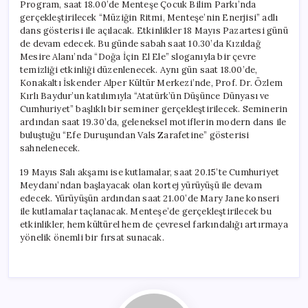
Program, saat 18.00’de Menteşe Çocuk Bilim Parkı’nda
gerçekleştirilecek “Müziğin Ritmi, Menteşe’nin Enerjisi” adlı
dans gösterisi ile açılacak. Etkinlikler 18 Mayıs Pazartesi günü
de devam edecek. Bu günde sabah saat 10.30’da Kızıldağ
Mesire Alanı’nda “Doğa İçin El Ele” sloganıyla bir çevre
temizliği etkinliği düzenlenecek. Aynı gün saat 18.00’de,
Konakaltı İskender Alper Kültür Merkezi’nde, Prof. Dr. Özlem
Kırlı Baydur’un katılımıyla “Atatürk’ün Düşünce Dünyası ve
Cumhuriyet” başlıklı bir seminer gerçekleştirilecek. Seminerin
ardından saat 19.30’da, geleneksel motiflerin modern dans ile
buluştuğu “Efe Duruşundan Vals Zarafetine” gösterisi
sahnelenecek.
19 Mayıs Salı akşamı ise kutlamalar, saat 20.15’te Cumhuriyet
Meydanı’ndan başlayacak olan kortej yürüyüşü ile devam
edecek. Yürüyüşün ardından saat 21.00’de Mary Jane konseri
ile kutlamalar taçlanacak. Menteşe’de gerçekleştirilecek bu
etkinlikler, hem kültürel hem de çevresel farkındalığı artırmaya
yönelik önemli bir fırsat sunacak.