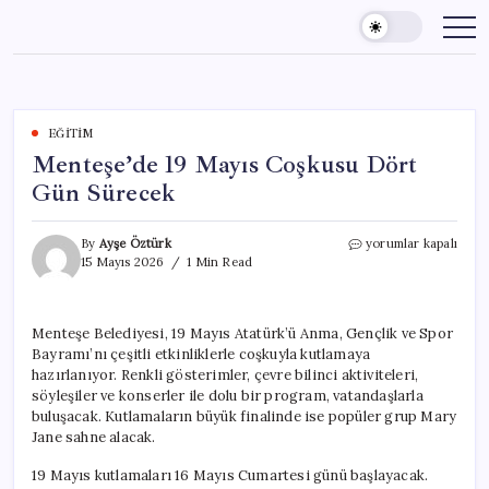
Skip
to
content
EĞITIM
Menteşe’de 19 Mayıs Coşkusu Dört
Gün Sürecek
Menteşe’de
By
Ayşe Öztürk
yorumlar kapalı
19
15 Mayıs 2026
1 Min Read
Mayıs
Coşkusu
Dört
Menteşe Belediyesi, 19 Mayıs Atatürk’ü Anma, Gençlik ve Spor
Gün
Bayramı’nı çeşitli etkinliklerle coşkuyla kutlamaya
Sürecek
için
hazırlanıyor. Renkli gösterimler, çevre bilinci aktiviteleri,
söyleşiler ve konserler ile dolu bir program, vatandaşlarla
buluşacak. Kutlamaların büyük finalinde ise popüler grup Mary
Jane sahne alacak.
19 Mayıs kutlamaları 16 Mayıs Cumartesi günü başlayacak.